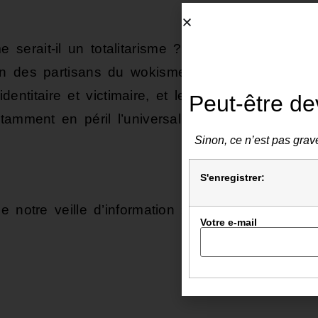
rait-il un totalitarisme ?», Albin Michel),
on des partisans du wokisme à adopter des
 identitaire et victimaire, et le mépris de la
Peut-être de
amment en péril l’universalisme et la liberté
Sinon, ce n’est pas grave
S'enregistrer:
 notre veille d’information »
Votre e-mail