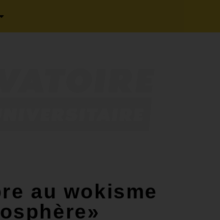
pre au wokisme
tmosphère»