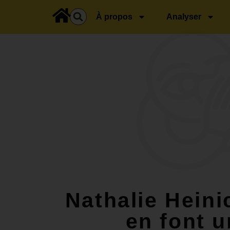
principal
À propos
Analyser
Nathalie Hein
en font u