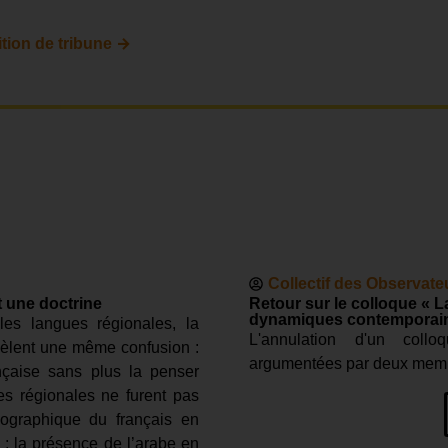
→
tion de tribune
Collectif des Observate
t une doctrine
Retour sur le colloque « L
dynamiques contemporai
es langues régionales, la
L'annulation d'un collo
évèlent une même confusion :
argumentées par deux membr
ançaise sans plus la penser
es régionales ne furent pas
mographique du français en
 ; la présence de l’arabe en