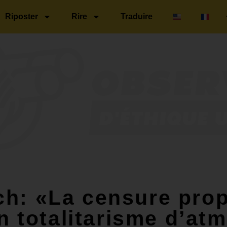
Riposter
Rire
Traduire
ich: «La censure pro
n totalitarisme d’a