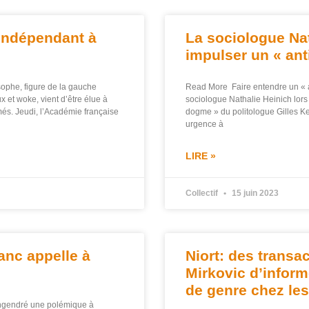
 indépendant à
La sociologue Na
impulser un « an
phe, figure de la gauche
Read More Faire entendre un « an
 et woke, vient d’être élue à
sociologue Nathalie Heinich lors
més. Jeudi, l’Académie française
dogme » du politologue Gilles Kep
urgence à
LIRE »
Collectif
15 juin 2023
anc appelle à
Niort: des trans
Mirkovic d’infor
de genre chez le
engendré une polémique à