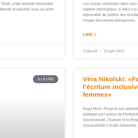
ir Shah, a fait amende honorable
Les revues médicales dans leur en
 rétracté et republié sous un autre
capture idéologique, si elles n’
impossible de publier des résult
charge des jeunes transgenres.
LIRE »
Collectif
15 juin 2023
Véra Nikolski: «F
A LA UNE
l’écriture inclusi
femmes»
Read More Réservé aux abonnés
politique est l’auteur de Féminic
Souveraineté, l’Europe et le Peu
souverainiste Coralie Delaume).