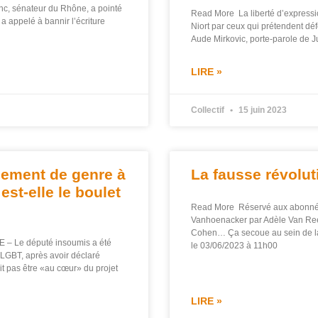
lanc, sénateur du Rhône, a pointé
Read More La liberté d’expressio
a appelé à bannir l’écriture
Niort par ceux qui prétendent déf
Aude Mirkovic, porte-parole de Ju
LIRE »
Collectif
15 juin 2023
gement de genre à
La fausse révolut
est-elle le boulet
Read More Réservé aux abonné
Vanhoenacker par Adèle Van Reet
Cohen… Ça secoue au sein de la p
 Le député insoumis a été
le 03/06/2023 à 11h00
s LGBT, après avoir déclaré
t pas être «au cœur» du projet
LIRE »