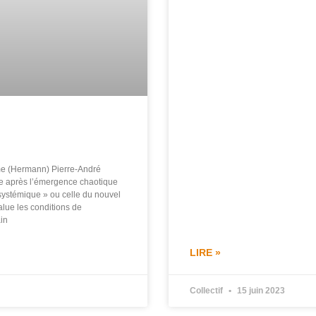
sme (Hermann) Pierre-André
nce après l’émergence chaotique
ystémique » ou celle du nouvel
lue les conditions de
ain
LIRE »
Collectif
15 juin 2023