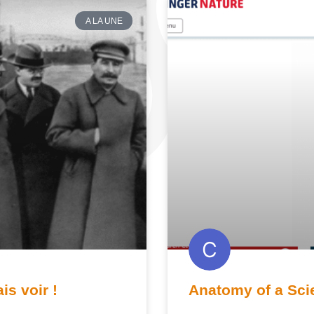
A LA UNE
is voir !
Anatomy of a Scie