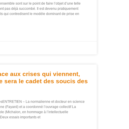
semble sont sur le point de faire l’objet d’une telle
y ont pas déjà succombé. Il est devenu pratiquement
ats qui contredisent le modèle dominant de prise en
ace aux crises qui viennent,
ve sera le cadet des soucis des
ENTRETIEN – La normalienne et docteur en science
ène (Fayard) et a coordonné l’ouvrage collectif La
ple (Michalon, en hommage à l’intellectuelle
 Deux essais importants et