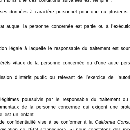
au moins une des conditions suivantes est remplie :
ses données à caractère personnel pour une ou plusieurs fi
trat auquel la personne concernée est partie ou à l’exécut
tion légale à laquelle le responsable du traitement est sou
ntérêts vitaux de la personne concernée ou d’une autre per
ssion d’intérêt public ou relevant de l’exercice de l’autor
s légitimes poursuivis par le responsable du traitement 
fondamentaux de la personne concernée qui exigent une pro
e est un enfant.
e de confidentialité vise à se conformer à la
California Cons
législation de l’État s’appliquera. Si nous constatons des i