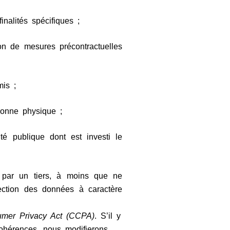
nalités spécifiques ;
ion de mesures précontractuelles
mis ;
sonne physique ;
ité publique dont est investi le
ou par un tiers, à moins que ne
tection des données à caractère
umer Privacy Act (CCPA)
. S’il y
ncohérences, nous modifierons