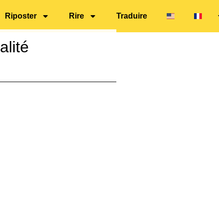
Riposter
Rire
Traduire
alité