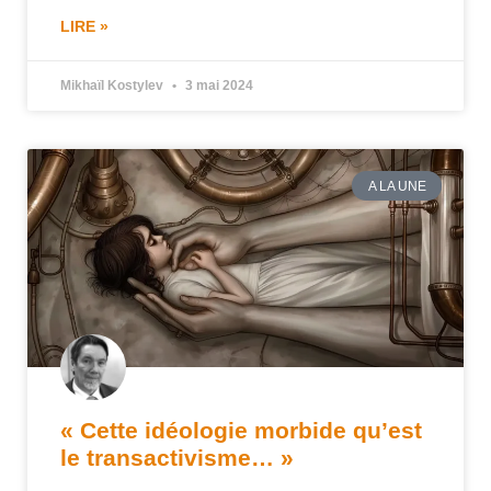
LIRE »
Mikhaïl Kostylev
3 mai 2024
A LA UNE
« Cette idéologie morbide qu’est
le transactivisme… »