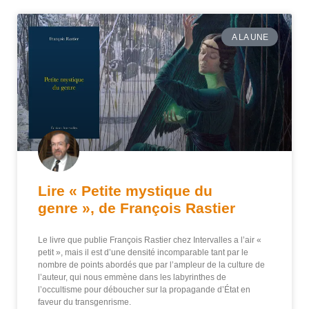
A LA UNE
Lire « Petite mystique du
genre », de François Rastier
Le livre que publie François Rastier chez Intervalles a l’air «
petit », mais il est d’une densité incomparable tant par le
nombre de points abordés que par l’ampleur de la culture de
l’auteur, qui nous emmène dans les labyrinthes de
l’occultisme pour déboucher sur la propagande d’État en
faveur du transgenrisme.