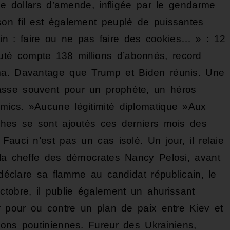
 de dollars d’amende, infligée par le gendarme
on fil est également peuplé de puissantes
n : faire ou ne pas faire des cookies… » : 12
té compte 138 millions d’abonnés, record
ma. Davantage que Trump et Biden réunis. Une
asse souvent pour un prophète, un héros
mics. »Aucune légitimité diplomatique »Aux
ches se sont ajoutés ces derniers mois des
Fauci n’est pas un cas isolé. Un jour, il relaie
 la cheffe des démocrates Nancy Pelosi, avant
 déclare sa flamme au candidat républicain, le
ctobre, il publie également un ahurissant
er pour ou contre un plan de paix entre Kiev et
ions poutiniennes. Fureur des Ukrainiens,