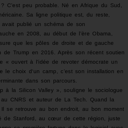
? C’est peu probable. Né en Afrique du Sud,
ricaine. Sa ligne politique est, du reste,
r avait publié un schéma de son
gauche en 2008, au début de l’ère Obama,
mesure que les pôles de droite et de gauche
tion de Trump en 2016. Après son récent soutien
re « ouvert à l’idée de revoter démocrate un
le choix d‘un camp, c’est son installation en
terminante dans son parcours.
p à la Silicon Valley », souligne le sociologue
he au CNRS et auteur de La Tech. Quand la
 « Il se retrouve au bon endroit, au bon moment
é de Stanford, au cœur de cette région, juste
gagne sa première fortune dans le logiciel avec