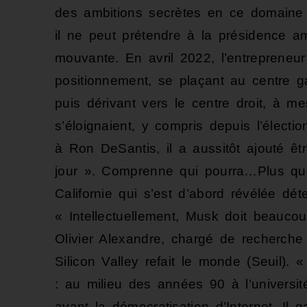
des ambitions secrètes en ce domaine 
il ne peut prétendre à la présidence amé
mouvante. En avril 2022, l’entrepreneu
positionnement, se plaçant au centre 
puis dérivant vers le centre droit, à 
s’éloignaient, y compris depuis l’élec
à Ron DeSantis, il a aussitôt ajouté êt
jour ». Comprenne qui pourra…Plus que 
Californie qui s’est d’abord révélée dé
« Intellectuellement, Musk doit beaucou
Olivier Alexandre, chargé de recherc
Silicon Valley refait le monde (Seuil).
: au milieu des années 90 à l’universit
avant la démocratisation d’Internet. Il 