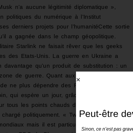
Musk n’a aucune légitimité diplomatique »,
n politiques du numérique à l’Institut
s derniers projets pour l’humanitéCette sortie
 qu’il a gagnée dans le champ géopolitique.
taire Starlink ne faisait rêver que les geeks
es des Etats-Unis. La guerre en Ukraine a
en davantage qu’un produit de substitution : un
 zone de guerre. Quant aux lanceurs de
s de ne plus dépendre des Russes pour les
loin, qui espère un jour, grâce à eux, déplacer
sur tous les points chauds du globe.Le dernier
Peut-être de
 chargé politiquement. « Twitter ne pèse que
ondiaux mais il est particulièrement influent et
Sinon, ce n’est pas grave