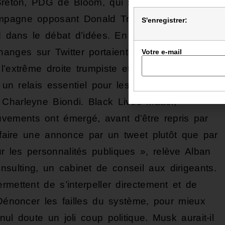
Breton, PDG de Bloom, qui scrute le babillage
ampagne opposant Donald Trump à Hillary
S'enregistrer:
id dans le débat d’idées. En juin 2022, d’après
ges sur Twitter portaient sur la politique. »Il
Votre e-mail
’extrême droite trumpiste et libertarienne.
, un relais essentiel pour les idées les plus à
Charleyne Biondi. Black Lives Matter,
ements ont émergé, avant d’être repris par
« faire une annonce par un tweet plutôt que par
 les personnalités publiques », relève Alban
ulting, un cabinet de conseil aux dirigeants.
rmettent de s’interpeller directement et de
.Dénoncer les failles du système, pour mieux
ul doute un joli coup politique. Musk aurait-il