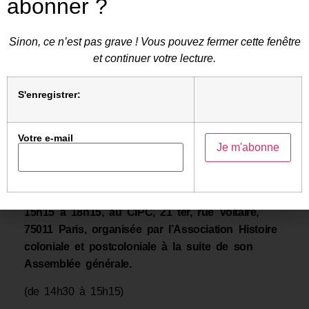
abonner ?
Josette Audin en septembre 2018 sur la
nécessité d’ouvrir l’accès aux archives de la
Sinon, ce n’est pas grave ! Vous pouvez fermer cette fenêtre
guerre d’Algérie, des fermetures ont été
et continuer votre lecture.
constatées à la fin de 2019, en particulier au
Service historique de la Défense. Le Collectif
S'enregistrer:
Accès aux archives publiques s’est alors
constitué et, en juillet 2021, a obtenu satisfaction
auprès du Conseil d’État. D’autres textes ont été
Votre e-mail
publiés depuis, mais force est de constater que
des difficultés persistent.
Rencontre-débat le samedi 4 mars 2023 de
15h15 à 18h15, au CIPC, 21 ter, rue Voltaire,
75011 Paris, organisée par l’Association Histoire
coloniale et postcoloniale à la suite de son
Assemblée générale.
(de 14h30 à 15h15)