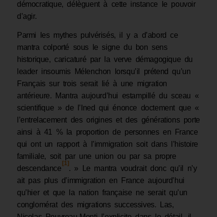
démocratique, délèguent à cette instance le pouvoir
d’agir.
Parmi les mythes pulvérisés, il y a d’abord ce
mantra colporté sous le signe du bon sens
historique, caricaturé par la verve démagogique du
leader insoumis Mélenchon lorsqu’il prétend qu’un
Français sur trois serait lié à une migration
antérieure. Mantra aujourd’hui estampillé du sceau «
scientifique » de l’Ined qui énonce doctement que «
l’entrelacement des origines et des générations porte
ainsi à 41 % la proportion de personnes en France
qui ont un rapport à l’immigration soit dans l’histoire
familiale, soit par une union ou par sa propre
[1]
descendance
. » Le mantra voudrait donc qu’il n’y
ait pas plus d’immigration en France aujourd’hui
qu’hier et que la nation française ne serait qu’un
conglomérat des migrations successives. Las,
Nicolas Pouvreau-Monti l’explicite dans le détail, il