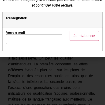
de l’OCDE, cela contribue fortement à rendre
et continuer votre lecture.
l’immigration sous-contributive aux finances de la
nation, mais sur-consommatrice des dépenses
S'enregistrer:
publiques, sociales en particulier.
La démonstration proposée par Nicolas Pouvreau-
Votre e-mail
Monti est étayée par de nombreux exemples
analysés avec finesse. Ainsi, la comparaison des
résultats obtenus par les migrations algérienne,
d’une part, d’Asie du Sud-Est, d’autre part, est tout
à fait saisissante. On peut les qualifier
d’antithétiques. La première concentre les effets
délétères évoqués plus haut sur les plans de
l’emploi et des ressources publiques, ainsi que de
la sécurité intérieure. La seconde passe, en
l’espace d’une génération, des moins bons
indicateurs de qualification (scolaire, professionnelle,
maîtrise de la langue française) aux meilleurs. Ce