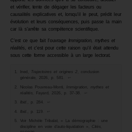
et vérifier, tente de dégager les facteurs ou
causalités explicatives et, lorsqu’il le peut, prédit leur
évolution et leurs conséquences, puis passe la main
car là s’arrête sa compétence scientifique.
C’est ce que fait l’ouvrage
Immigration, mythes et
réalités
, et c’est pour cette raison qu’il était attendu
sous cette forme accessible à un large lectorat.
Ined,
Trajectoires et origines 2
, conclusion
générale, 2026, p. 581.
↩︎
Nicolas Pouvreau-Monti,
Immigration, mythes et
réalités
, Fayard, 2026, p. 37-38.
↩︎
Ibid.
, p. 284.
↩︎
Ibid.
, p. 119.
↩︎
Voir Michèle Tribalat, « La démographie : une
discipline en voie d’auto-liquidation »,
Cités
,