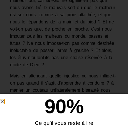
malheur, oui, car
sinister
ne signifie-t-il pas que
nous avons tiré le mauvais sort ou que le malheur
est sur nous, comme à sa proie attachée, et que
nous le répandons de la main et du pied ? Et ne
voit-on pas que, de proche en proche, c’est nous
imputer tous les malheurs du monde, passés et
futurs ? Ne nous impose-t-on pas comme destinée
inéluctable de passer l’arme à gauche ? Et alors,
les élus n’auront-ils pas une chaise réservée à la
droite de Dieu ?
Mais en attendant, quelle injustice ne nous inflige-t-
on pas quand il s’agit d’apprendre à conduire ? à
manier un couteau unilatéralement biseauté nous
menaçant à chaque instant de couper de traviole ?
90
%
N’est-ce pas pour continuer à nous accuser d’être
gauches et nous désigner à la risée du monde ?
L’adresse, parlons-en : certains droitiers sont si
Ce qu'il vous reste à lire
malhabiles qu’il est presque impossible de les