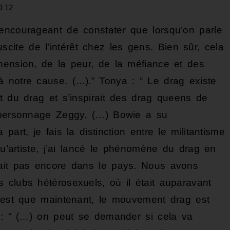
J 12
t encourageant de constater que lorsqu’on parle
 suscite de l’intérêt chez les gens. Bien sûr, cela
hension, de la peur, de la méfiance et des
 notre cause. (…).” Tonya : “ Le drag existe
t du drag et s’inspirait des drag queens de
n personnage Zeggy. (…) Bowie a su
art, je fais la distinction entre le militantisme
qu’artiste, j’ai lancé le phénomène du drag en
tait pas encore dans le pays. Nous avons
 clubs hétérosexuels, où il était auparavant
c’est que maintenant, le mouvement drag est
d : “ (…) on peut se demander si cela va