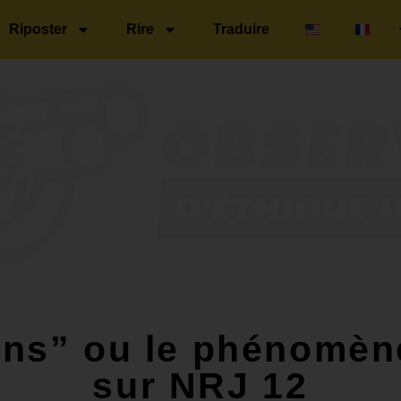
Riposter
Rire
Traduire
ens” ou le phénomèn
sur NRJ 12