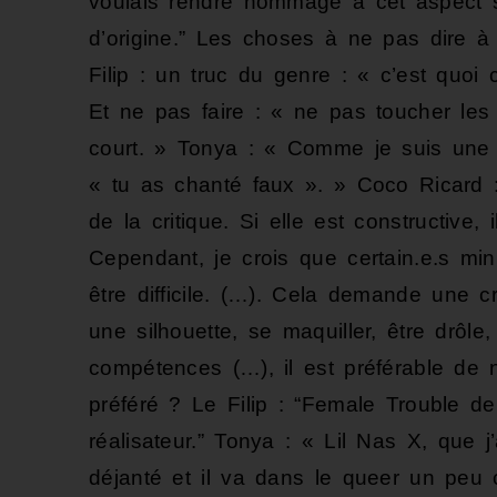
voulais rendre hommage à cet aspect s
d’origine.” Les choses à ne pas dire à
Filip : un truc du genre : « c’est quoi
Et ne pas faire : « ne pas toucher le
court. » Tonya : « Comme je suis une d
« tu as chanté faux ». » Coco Ricard 
de la critique. Si elle est constructive, 
Cependant, je crois que certain.e.s min
être difficile. (…). Cela demande une c
une silhouette, se maquiller, être dr
compétences (…), il est préférable de n
préféré ? Le Filip : “Female Trouble de
réalisateur.” Tonya : « Lil Nas X, que
déjanté et il va dans le queer un peu c