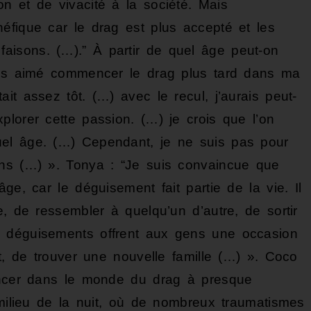
n et de vivacité à la société. Mais
éfique car le drag est plus accepté et les
isons. (…).” À partir de quel âge peut-on
rais aimé commencer le drag plus tard dans ma
it assez tôt. (…) avec le recul, j’aurais peut-
lorer cette passion. (…) je crois que l’on
el âge. (…) Cependant, je ne suis pas pour
ans (…) ». Tonya : “Je suis convaincue que
ge, car le déguisement fait partie de la vie. Il
e, de ressembler à quelqu’un d’autre, de sortir
s déguisements offrent aux gens une occasion
nt, de trouver une nouvelle famille (…) ». Coco
lancer dans le monde du drag à presque
 milieu de la nuit, où de nombreux traumatismes