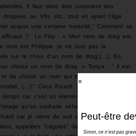
ordés. Il faut donc être conscient des
x drogues, au VIH, etc., tout en ayant l’âge
avoir acquis une certaine maturité.” Comment se
 efficace ? Le Filip : « Mon nom de drag est
i nom est Philippe, je ne suis pas la
ils sur le choix d’un nom de drag.(…). En
 pour choisir un nom de drag. » Tonya : “ Il est
et de choisir un nom qui nous représente. Le
nnalité. (…).” Coco Ricard : “Trouver le nom
 temps car c’est un élément important de la
’image qu’on souhaite véhiculer en tant
Peut-être de
Ricard car je viens du sud de la France
imbos, appelées “cagoles” dans le sud. Je
Sinon, ce n’est pas grave