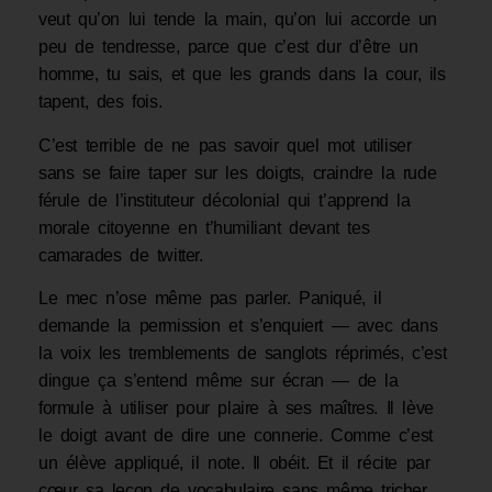
veut qu’on lui tende la main, qu’on lui accorde un
peu de tendresse, parce que c’est dur d’être un
homme, tu sais, et que les grands dans la cour, ils
tapent, des fois.
C’est terrible de ne pas savoir quel mot utiliser
sans se faire taper sur les doigts, craindre la rude
férule de l’instituteur décolonial qui t’apprend la
morale citoyenne en t’humiliant devant tes
camarades de twitter.
Le mec n’ose même pas parler. Paniqué, il
demande la permission et s’enquiert — avec dans
la voix les tremblements de sanglots réprimés, c’est
dingue ça s’entend même sur écran — de la
formule à utiliser pour plaire à ses maîtres. Il lève
le doigt avant de dire une connerie. Comme c’est
un élève appliqué, il note. Il obéit. Et il récite par
cœur sa leçon de vocabulaire sans même tricher