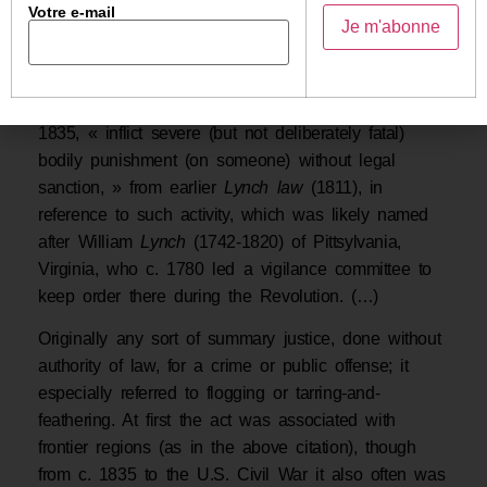
Votre e-mail
conscience zélés qui veillent à l’orthodoxie.
Bon, histoire de faire de l’histoire, voici un résumé
du lynchage :
1835, « inflict severe (but not deliberately fatal)
bodily punishment (on someone) without legal
sanction, » from earlier
Lynch law
(1811), in
reference to such activity, which was likely named
after William
Lynch
(1742-1820) of Pittsylvania,
Virginia, who c. 1780 led a vigilance committee to
keep order there during the Revolution. (…)
Originally any sort of summary justice, done without
authority of law, for a crime or public offense; it
especially referred to flogging or tarring-and-
feathering. At first the act was associated with
frontier regions (as in the above citation), though
from c. 1835 to the U.S. Civil War it also often was