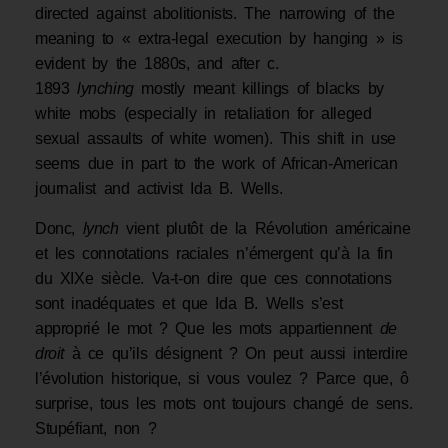
directed against abolitionists. The narrowing of the
meaning to « extra-legal execution by hanging » is
evident by the 1880s, and after c.
1893
lynching
mostly meant killings of blacks by
white mobs (especially in retaliation for alleged
sexual assaults of white women). This shift in use
seems due in part to the work of African-American
journalist and activist Ida B. Wells.
Donc,
lynch
vient plutôt de la Révolution américaine
et les connotations raciales n’émergent qu’à la fin
du XIXe siècle. Va-t-on dire que ces connotations
sont inadéquates et que Ida B. Wells s’est
approprié le mot ? Que les mots appartiennent
de
droit
à ce qu’ils désignent ? On peut aussi interdire
l’évolution historique, si vous voulez ? Parce que, ô
surprise, tous les mots ont toujours changé de sens.
Stupéfiant, non ?