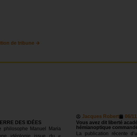
→
tion de tribune
Jacques Robert
06/11
ERRE DES IDÉES
Vous avez dit liberté aca
hémianoptique commandé 
 le philosophe Manuel Maria
La publication récente d’
une idéologie issue du «