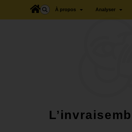
principal
À propos
Analyser
L’invraisemb