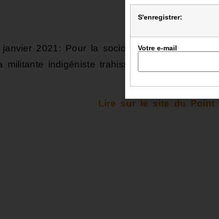
S'enregistrer:
 janvier 2021: Pour la sociologue Nathalie
Votre e-mail
 militante indigéniste trahissent leurs propres
Lire sur le site du Point