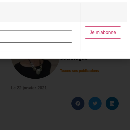
Auteur
Nathalie Heinich
Chercheuse,
sociologue
Toutes ses publications
Le
22 janvier 2021