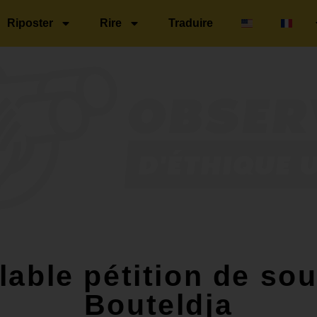
Riposter
Rire
Traduire
lable pétition de sou
Bouteldja