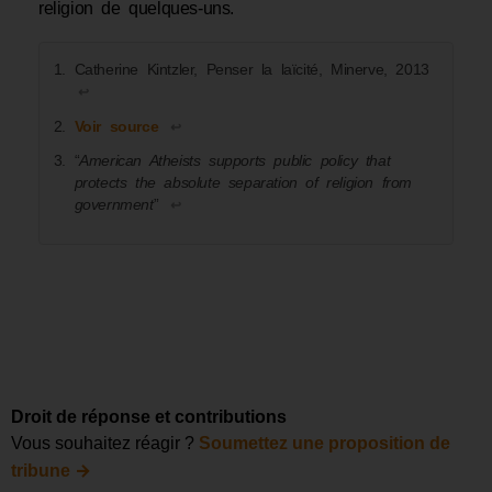
religion de quelques-uns.
Catherine Kintzler, Penser la laïcité, Minerve, 2013
↩︎
Voir source
↩︎
“
American Atheists supports public policy that
protects the absolute separation of religion from
government
”
↩︎
Droit de réponse et contributions
Vous souhaitez réagir ?
Soumettez une proposition de
→
tribune