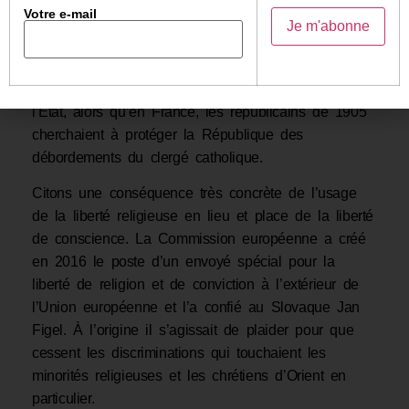
Votre e-mail
séparation de la religion du gouvernement » (et non
[3]
pas la séparation des religions et de l’État )
.
Autrement dit, ils considèrent que les religions
doivent être protégées des agissements abusifs de
l’État, alors qu’en France, les républicains de 1905
cherchaient à protéger la République des
débordements du clergé catholique.
Citons une conséquence très concrète de l’usage
de la liberté religieuse en lieu et place de la liberté
de conscience. La Commission européenne a créé
en 2016 le poste d’un envoyé spécial pour la
liberté de religion et de conviction à l’extérieur de
l’Union européenne et l’a confié au Slovaque Jan
Figel. À l’origine il s’agissait de plaider pour que
cessent les discriminations qui touchaient les
minorités religieuses et les chrétiens d’Orient en
particulier.