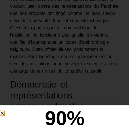
voulant lutter contre des représentations du Prophète
que des croyants ont érigé comme un droit absolu
celui de représenter leur communauté islamique.
C’est enfin parce que la représentation de
l’institution ne fonctionne pas qu’elle en vient à
qualifier d’islamophobe un cours d’anthropologie
religieuse. Cette affaire illustre parfaitement la
manière dont l’idéologie oeuvre sournoisement au
sein des institutions pour museler la science à son
avantage dans un but de conquête culturelle.
Démocratie et
représentations
communautaristes
90
%
Dans une démocratie républicaine qui connaît la
laïcité et dont la constitution est fondée sur les