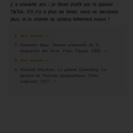
y a soixante ans ; je dirais plutôt par la galaxie
TikTok. S’il n’y a plus de livres, vous ne penserez
plus, et le monde se portera tellement mieux !
Voir source
↩︎
Fernando Báez.
Histoire universelle de la
destruction des livres
. Paris, Fayard, 2008.
↩︎
Voir source
↩︎
Marshall McLuhan.
La galaxie Gutenberg. La
genèse de l’homme typographique.
Paris,
Gallimard, 1977.
↩︎