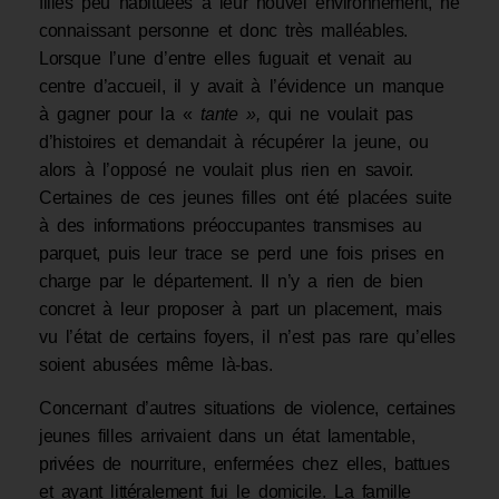
filles peu habituées à leur nouvel environ­nement, ne
connaissant personne et donc très malléables.
Lorsque l’une d’entre elles fuguait et ve­nait au
centre d’accueil, il y avait à l’évidence un manque
à gagner pour la «
tante
»
,
qui ne voulait pas
d’histoires et demandait à récupérer la jeune, ou
alors à l’op­posé ne voulait plus rien en savoir.
Certaines de ces jeunes filles ont été placées suite
à des informations préoccupantes transmises au
parquet, puis leur trace se perd une fois prises en
charge par le département. Il n’y a rien de bien
concret à leur proposer à part un placement, mais
vu l’état de certains foyers, il n’est pas rare qu’elles
soient abusées même là-bas.
Concernant d’autres situations de violence, certaines
jeunes filles arrivaient dans un état lamentable,
privées de nourriture, enfermées chez elles, battues
et ayant littéralement fui le domicile. La famille