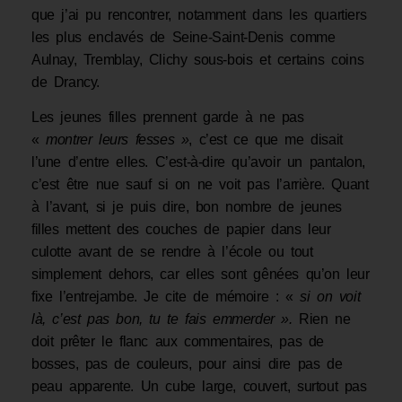
que j’ai pu rencontrer, notamment dans les quartiers
les plus enclavés de Seine-Saint-Denis comme
Aulnay, Tremblay, Clichy sous-bois et certains coins
de Drancy.
Les jeunes filles prennent garde à ne pas
«
montrer leurs fesses
»
, c’est ce que me disait
l’une d’entre elles. C’est-à-dire qu’avoir un pantalon,
c’est être nue sauf si on ne voit pas l’arrière. Quant
à l’avant, si je puis dire, bon nombre de jeunes
filles mettent des couches de papier dans leur
culotte avant de se rendre à l’école ou tout
simplement dehors, car elles sont gênées qu’on leur
fixe l’entrejambe. Je cite de mémoire : «
si on voit
là, c’est pas bon
,
tu te fais emmerder
»
.
Rien ne
doit prêter le flanc aux commen­taires, pas de
bosses, pas de couleurs, pour ainsi dire pas de
peau apparente. Un cube large, couvert, surtout pas