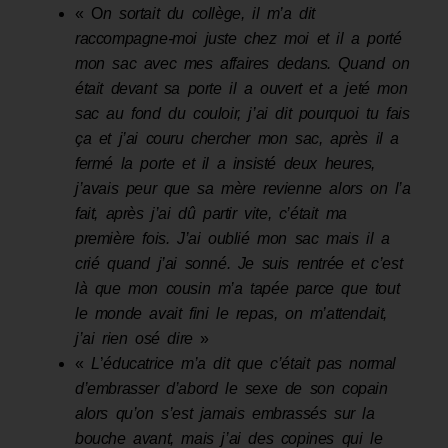
« O
n sortait du collège
,
il m’a dit
raccompagne-moi juste chez moi et il a porté
mon sac avec mes affaires dedans. Quand on
était devant sa porte il a ouvert et a jeté mon
sac au fond du couloir, j’ai dit
pourquoi tu fais
ça et j’ai couru chercher mon sac, après il a
fermé la porte et il a insisté deux heures,
j’avais peur que sa mère revienne alors on l’a
fait, après j’ai dû partir vite, c’était ma
première
fois. J’ai oublié mon sac mais il a
crié quand j’ai sonné. Je suis rentrée et c’est
là que mon cousin m’a tapé
e
parce que tout
le monde avait fini le repas
,
on m’attendait,
j’ai rien osé dire
»
«
L
’
éducatrice m’a dit que c’était pas normal
d’embrasser d’abord le sexe de son copain
alors qu’on s’est jamais embrassé
s
sur la
bouche avant, mais j’ai des copines qui le