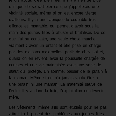
je dis
aucun
c’est bien réel. Il n’y a rien de plus
dur que de se racheter ce que j’appellerais une
virginité sociale, même si on est encore vierge
d’ailleurs. Il y a une fabrique du coupable très
efficace et impa­rable, qui permet d’avoir sous la
main des jeunes filles à abuser et brutaliser. De ce
que j’ai pu constater, une seule chose marche
vraiment : avoir un enfant et être prise en charge
par des maisons maternelles, partir de chez soi et,
quand on en revient, avoir la poussette chargée de
courses et une vie maternisée avec une sorte de
statut qui protège. En somme, passer de la putain à
la maman. Même si on n’a jamais voulu être ni
une putain ni une maman. La maternité sauve de
l’enfer. Il y a donc la fuite, l’exploitation ou devenir
mère.
Les vêtements, même s’ils sont étudiés pour ne pas
attirer l’œil, posent des problèmes aux jeunes filles