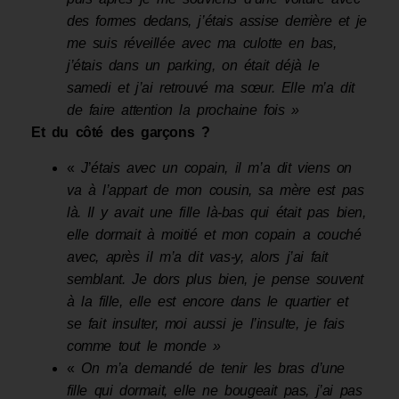
des formes dedans, j’étais assise derrière et je
me suis réveillée avec ma culotte en bas,
j’étais dans un parking, on était déjà le
samedi et j’ai retrouvé ma sœur. Elle m’a dit
de faire attention la pro­chaine fois »
Et du côté des garçons ?
«
J
’
étais avec un copain
,
il m’a dit viens on
va à l’appart de mon cousin
,
sa mère est pas
là. Il y avait une fille là-bas qui était pas bien,
elle dormait à moitié et mon copain a couché
avec, après il m’a dit vas-y
,
alors j’ai fait
semblant. Je dors plus bien
,
je pense souvent
à la fille, elle est encore dans le quartier et
se fait insulter, moi aussi je l’insulte
,
je fais
comme tout le monde »
«
On m’a demandé
de tenir les bras d’une
fille qui dormait, elle ne bougeait pas
,
j’ai pas