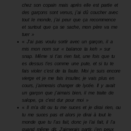
chez son copain mais après elle est partie et
des garçons sont venus
,
j’ai dû coucher avec
tout le monde, j’ai peur que ça recommence
et surtout que ça se sache, mon père va me
tuer »
«
J
’
ai pas voulu sortir avec un garçon, il a
mis mon nom sur « balance ta keh » sur
snap. Même si t’as rien fait, une fois que tu
es dessus t’es comme une pute
,
et si tu te
fais violer c’est de ta faute. Moi je suis encore
vierge et je me fais insulter, je vais plus en
cours, j’aimerais
changer de lycée. Il y avait
un garçon que j’aimais bien, il me traite de
salope, ça c’est dur pour moi »
«
Il
m’a dit ou
tu me suces et je dira
i
rien, ou
tu me suces pas et alors je dira
i
à tout le
monde que tu l’as fait, donc je l’ai fait,
il l’a
quand même dit. J’aimerais
partir, j’en peux