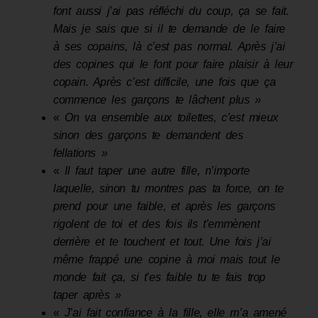
font aussi j’ai pas réfléchi du coup, ça se fait.
Mais je sais que si il te demande de le faire
à ses copains, là c’est pas normal. Après j’ai
des copines qui le font pour faire plaisir à leur
copain. Après c’est difficile, une fois que ça
commence les garçons te lâchent plus »
«
On va ensemble aux toilettes, c’est mieux
sinon des garçons te demandent des
fellations »
«
Il faut taper une autre fille
,
n’importe
laquelle
,
sinon tu montres pas ta force
,
on te
prend pour une faible, et après les garçons
rigolent de toi et des fois ils t’emmènent
derrière et te touchent et tout. Une fois j’ai
même frappé une copine à moi mais tout le
monde fait ça, si t’es faible tu te fais trop
taper après »
«
J
’
ai fait
confiance à la fille
,
elle m’a amené