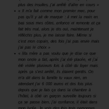
plus des insultes, j’ai arrêté d’aller en cours »
«
Il m’a fait comme mon premier mec, pour
pas qu’il y ai
t
de marque : il met la main en
bas sous mes côtes, enfonce et remonte et ça
fait très mal, alors je dis oui, mainte­nant je
réfléchis plus
,
je me laisse faire. Même si
c’est mon copain
,
des fois j’ai pas envie mais
j’ai pas le choix »
«
Ma mère a pas voulu que je dise ce que
mon oncle a fait, après j’ai été placée
,
et j’ai
été violée plusieurs fois à côté du foyer mais
après ça s’est arrêté
,
ils étaient gentils. On
m’a dit dans la famille tu vaux rien, en
attendant j’ai 6 000 euros et des fois plus
depuis que je fais ç
a d
ans la chambre à
l’hôtel, à côté un garçon surveille toujours si
ça se passe bien, j’ai confiance
,
il était dans
mon lycée. Je vois des fois trois personnes