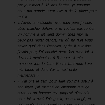
par jou
r
mais à 16 ans j’arrête
,
je retourne
chez ma grande sœur
,
elle a de la place pour
moi »
«
Après une dispute avec mon père je suis
allée marcher dehors et je voulais pas rentrer,
un homme a dit vient dormir chez moi
,
tu
peux pas rester dehors, j’ai d
û
lui faire vous
savez quoi dans l’escalier, après il a insisté
,
j’avais peur
,
j’ai couché deux fois avec lui
,
il
devenait méchant et à 5 heures il m’a
ramené
e
vers le tram
. E
n rentrant mon frère
m’a tapé
e
et donc j’ai un œil enflé
maintenant »
«
J’
ai pris le train pour aller voir ma sœur à
son foyer, j’ai marché en attendant que ça
ouvre et un homme m’a proposé d’attendre
chez lui
. I
l avait l’air gentil, on a mangé
,
et
puis après je me souviens d’une voiture avec