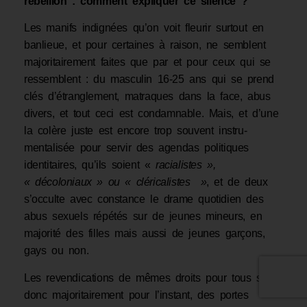
rébellion : comment expliquer ce silence ?
Les manifs indignées qu’on voit fleurir surtout en
banlieue, et pour certaines à raison, ne semblent
majoritairement faites que par et pour ceux qui se
ressemblent : du mascu­lin 16-25 ans qui se prend
clés d’étranglement, matraques dans la face, abus
divers, et tout ceci est condamnable. Mais, et d’une
la colère juste est encore trop souvent instru­
mentalisée pour servir des agendas politiques
identitaires, qu’ils soient «
racialistes »,
« décoloniaux » ou « cléricalistes
»
, et de deux
s’occulte avec constance le drame quotidien des
abus sexuels répétés sur de jeunes mineurs, en
majorité des filles mais aussi de jeunes garçons,
gays ou non.
Les revendications de mêmes droits pour tous sont
donc majoritairement pour l’ins­tant, des portes