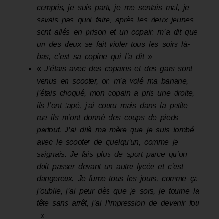
compris, je suis parti
,
je me sentais mal, je
savais pas quoi faire, après les
deux
jeunes
sont allés
en prison et un copain m’a dit que
un des deux se fait violer tous les soirs là-
bas, c’est sa copine qui l’a dit »
«
J
’
étais avec des copains et des gars sont
venus
en scooter, on m’a volé ma banane
,
j’étais choqué, mon copain a pris une droite
,
ils l’ont tapé
,
j’ai couru mais dans la petite
rue ils m’ont donné des coups de pieds
partout. J’ai di
t
à ma mère que je suis tombé
avec le scooter de quelqu’un, comme je
saignais. Je fais plus de sport parce qu’on
doit passer devant un autre lycée et c’est
dangereux. Je fume tous les jours
,
comme ça
j’oublie, j’ai peur dès que je sors, je tourne la
tête sans arrêt
,
j’ai l’impres­sion de devenir fo
u
»