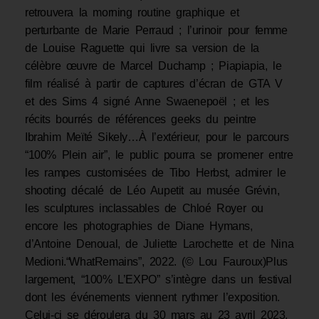
retrouvera la morning routine graphique et
perturbante de Marie Perraud ; l’urinoir pour femme
de Louise Raguette qui livre sa version de la
célèbre œuvre de Marcel Duchamp ; Piapiapia, le
film réalisé à partir de captures d’écran de GTA V
et des Sims 4 signé Anne Swaenepoël ; et les
récits bourrés de références geeks du peintre
Ibrahim Meïté Sikely…À l’extérieur, pour le parcours
“100% Plein air”, le public pourra se promener entre
les rampes customisées de Tibo Herbst, admirer le
shooting décalé de Léo Aupetit au musée Grévin,
les sculptures inclassables de Chloé Royer ou
encore les photographies de Diane Hymans,
d’Antoine Denoual, de Juliette Larochette et de Nina
Medioni.“WhatRemains”, 2022. (© Lou Fauroux)Plus
largement, “100% L’EXPO” s’intègre dans un festival
dont les événements viennent rythmer l’exposition.
Celui-ci se déroulera du 30 mars au 23 avril 2023,