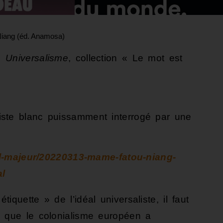
Niang (éd. Anamosa)
g,
Universalisme
, collection « Le mot est
ste blanc puissamment interrogé par une
sol-majeur/20220313-mame-fatou-niang-
al
quette » de l’idéal universaliste, il faut
e que le colonialisme européen a