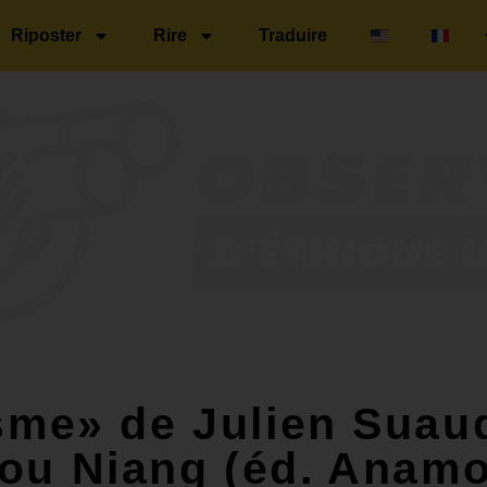
Riposter
Rire
Traduire
isme» de Julien Suau
ou Niang (éd. Anam