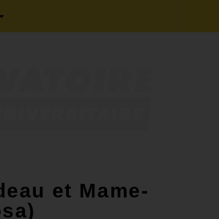
deau et Mame-
osa)