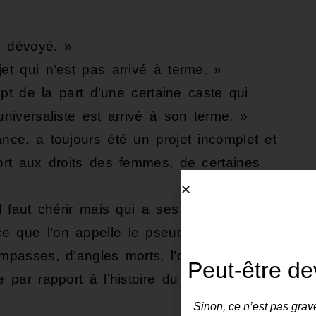
é dévoyé. »
et qui n’est pas arrivé à terme. »
rapt de la part d’une certaine caste qui
universaliste est arrivé à son terme. »
nce, a toujours été un projet incomplet et
port aux droits des femmes, de certaines
l faut chérir mais qui a ses failles. »
e que l’on appelle le pseudo
mpasses, d’angles morts, l’organisation
Peut-être de
 par rapport à l’histoire du colonialisme
Sinon, ce n’est pas grave