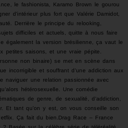
ance, le fashionista, Karamo Brown le gourou
ner d’intérieur plus fort que Valérie Damidot,
té. Derrière le principe du relooking,
ets difficiles et actuels, quitte à nous faire
e également la version brésilienne, ça vaut le
 petites saisons, et une vraie pépite.
ersonne non binaire) se met en scène dans
e incorrigible et souffrant d’une addiction aux
de naviguer une relation passionnée avec
qu’alors hétérosexuelle. Une comédie
matiques de genre, de sexualité, d’addiction,
ur. Et tant qu’on y est, on vous conseille son
Netflix. Ça fait du bien.Drag Race – France
 ? Basée sur la célèbre série de téléréalité