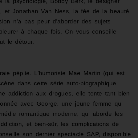
e la psychologie, Bobby Berk, le designer
ot, et Jonathan Van Ness, la fée de la beauté.
ission n’a pas peur d’aborder des sujets
re pleurer à chaque fois. On vous conseille
ut le détour.
aie pépite. L’humoriste Mae Martin (qui est
cène dans cette série auto-biographique.
ne addiction aux drogues, elle tente tant bien
sionnée avec George, une jeune femme qui
comédie romantique moderne, qui aborde les
ddiction, et bien-sûr, les complications de
onseille son dernier spectacle SAP, disponible