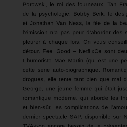
Porowski, le roi des fourneaux, Tan Fr
de la psychologie, Bobby Berk, le desig
et Jonathan Van Ness, la fée de la beau
l’émission n’a pas peur d’aborder des suj
pleurer à chaque fois. On vous conseill
détour. Feel Good – NetflixCe sont deux
L’humoriste Mae Martin (qui est une p
cette série auto-biographique. Romantiqu
drogues, elle tente tant bien que mal 
George, une jeune femme qui était jus
romantique moderne, qui aborde les thé
et bien-sûr, les complications de l’amo
dernier spectacle SAP, disponible sur 
TVA-t-on encore besoin de le présenter