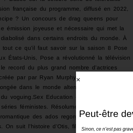
sion française du programme, diffusé en 2022,
incipe ? Un concours de drag queens pour
ne émission joyeuse et nécessaire qui met la
 diabolisé dans certains endroits du monde. À
 tout ce qu’il faut savoir sur la saison 8 Pose
 États-Unis, Pose a révolutionné la télévision
 le record du plus grand nombre d’actrices
Co-créée par par Ryan Murphy (Glee, American
plongée dans le monde alternatif du New York
t du voguing.Sex Education – NetflixOn vous
 séries féministes. Résolument inclusive et
Peut-être de
vie romantique des ados regorge de personnages
 On suit l’histoire d’Otis, fils d’une sexologue
Sinon, ce n’est pas grave