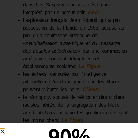
dans
Les Simpson
, qui sera désormais
interprété par un acteur noir:
Intrld
l’explorateur français Jean Ribault qui a pris
possession de la Floride en 1565, accusé au
prix d’un contresens historique de
«marginalisation systémique et du massacre
des peuples autochtones
» par une commission
américaine qui veut débaptiser des
établissements scolaires:
Le Figaro
les échecs, censurés par l’intelligence
artificielle de YouTube parce que les blancs
peuvent y battre les noirs:
CNews
le Monopoly, accusé de véhiculer des clichés
racistes hérités de la ségrégation des Noirs
aux États-Unis, puisque les quartiers noirs sont
les moins chers:
Le Figaro
90
%
l’enseignement des mathématiques, expression
du suprémacisme blanc (et si vous ne