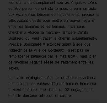
leur demandant simplement «où est Angela». «Près
de 200 personnes ont été formées à venir en aide
aux victimes ou témoins de harcèlement», précise la
ville. Autant d’outils pour mettre en œuvre l’égalité
entre les hommes et les femmes, mais sans
chercher à «forcer la marche», tempère Dimitri
Boutleux, qui veut «tracer le chemin naturellement».
Pascale Bousquet-Pitt explicite quant à elle que
l’objectif de la ville de Bordeaux «n’est pas de
remplacer le patriarcat par le matriarcat», mais bien
de favoriser l’égalité réelle de traitement entre les
sexes.
La mairie écologiste mène de nombreuses actions
pour «porter les valeurs d’égalité femmes-hommes»
et vient d’adopter une charte de 23 engagements
dans le domaine artistique et culturel.
Le Figaro Bordeaux