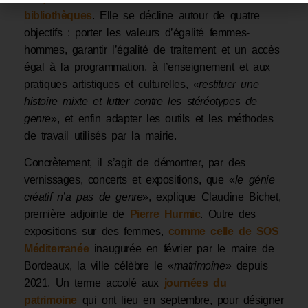
bibliothèques
. Elle se décline autour de quatre
objectifs : porter les valeurs d’égalité femmes-
hommes, garantir l’égalité de traitement et un accès
égal à la programmation, à l’enseignement et aux
pratiques artistiques et culturelles, «
restituer une
histoire mixte et lutter contre les stéréotypes de
genre
», et enfin adapter les outils et les méthodes
de travail utilisés par la mairie.
Concrètement, il s’agit de démontrer, par des
vernissages, concerts et expositions, que «
le génie
créatif n’a pas de genre
», explique Claudine Bichet,
première adjointe de
Pierre Hurmic
. Outre des
expositions sur des femmes,
comme celle de SOS
Méditerranée
inaugurée en février par le maire de
Bordeaux, la ville célèbre le «
matrimoine
» depuis
2021. Un terme accolé aux
journées du
patrimoine
qui ont lieu en septembre, pour désigner