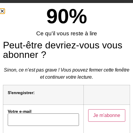
Wokisme: les faits, n° 7
90
%
[advanced_iframe
src= »https://decolonialisme.fr/NL_Veille_2.html »]
Ce qu'il vous reste à lire
Peut-être devriez-vous vous
abonner ?
Sinon, ce n’est pas grave ! Vous pouvez fermer cette fenêtre
Droit de réponse et contributions
et continuer votre lecture.
Vous souhaitez réagir ?
Soumettez une proposition de
→
tribune
S'enregistrer:
Votre e-mail