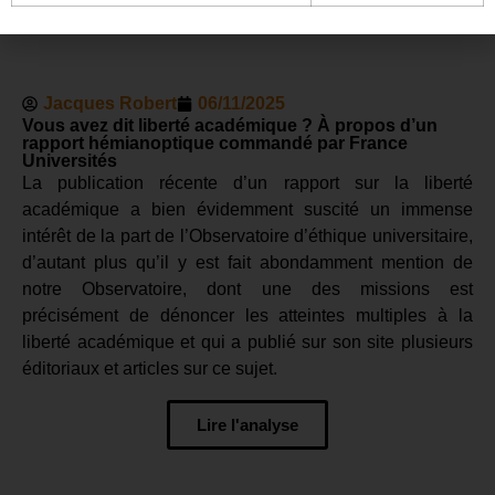
Vous pourriez aimer aussi :
Jacques Robert
06/11/2025
Vous avez dit liberté académique ? À propos d’un
rapport hémianoptique commandé par France
Universités
La publication récente d’un rapport sur la liberté
académique a bien évidemment suscité un immense
intérêt de la part de l’Observatoire d’éthique universitaire,
d’autant plus qu’il y est fait abondamment mention de
notre Observatoire, dont une des missions est
précisément de dénoncer les atteintes multiples à la
liberté académique et qui a publié sur son site plusieurs
éditoriaux et articles sur ce sujet.
Lire l'analyse