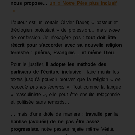
nous propose…
un « Notre Pèr
e plus inclusif
»
.
L’auteur est un certain Olivier Bauer, « pasteur et
théologien protestant » de profession… mais
woke
de confession. Je n’exagère pas :
tout doit être
réécrit pour s’accorder avec sa nouvelle religion
terrestre : prières, Evangiles… et même Dieu.
Pour le justifier,
il adopte les méthode des
partisans de l’écriture inclusive
: faire mentir les
textes jusqu’à pouvoir prouver que la religion «
ne
respecte pas les femmes
». Tout comme la langue
« masculiniste », elle peut être ensuite refaçonnée
et politisée sans remords…
… mais d’une drôle de manière :
travaillé par la
hantise (avouée) de ne pas être assez
progressiste
, notre pasteur rejette même Vérité,