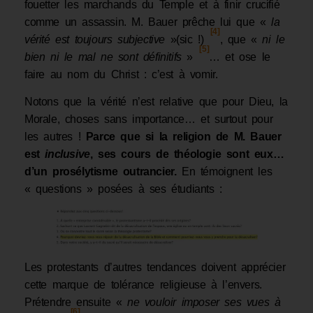
fouetter les marchands du Temple et à finir crucifié
comme un assassin. M. Bauer prêche lui que «
la
[4]
vérité est toujours subjective
»(sic !)
, que «
ni le
[5]
bien ni le mal ne sont définitifs
»
… et ose le
faire au nom du Christ : c’est à vomir.
Notons que la vérité n’est relative que pour Dieu, la
Morale, choses sans importance… et surtout pour
les autres !
Parce que si la religion de M. Bauer
est
inclusive
, ses cours de théologie sont eux…
d’un prosélytisme outrancier.
En témoignent les
« questions » posées à ses étudiants :
Les protestants d’autres tendances doivent apprécier
cette marque de tolérance religieuse à l’envers.
Prétendre ensuite «
ne vouloir imposer ses vues à
[6]