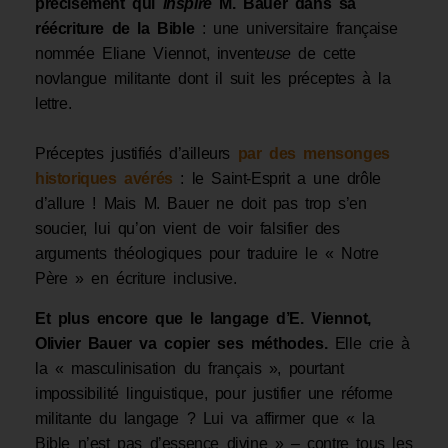
précisément qui
inspire
M. Bauer dans sa
réécriture de la Bible
: une universitaire française
nommée Eliane Viennot, invent
euse
de cette
novlangue militante dont il suit les préceptes à la
lettre.
Préceptes justifiés d’ailleurs
par des mensonges
historiques avérés
: le Saint-Esprit a une drôle
d’allure ! Mais M. Bauer ne doit pas trop s’en
soucier, lui qu’on vient de voir falsifier des
arguments théologiques pour traduire le « Notre
Père » en écriture inclusive.
Et plus encore que le langage d’E. Viennot,
Olivier Bauer va copier ses méthodes.
Elle crie à
la « masculinisation du français », pourtant
impossibilité linguistique, pour justifier une réforme
militante du langage ? Lui va affirmer que « la
Bible n’est pas d’essence divine » – contre tous les