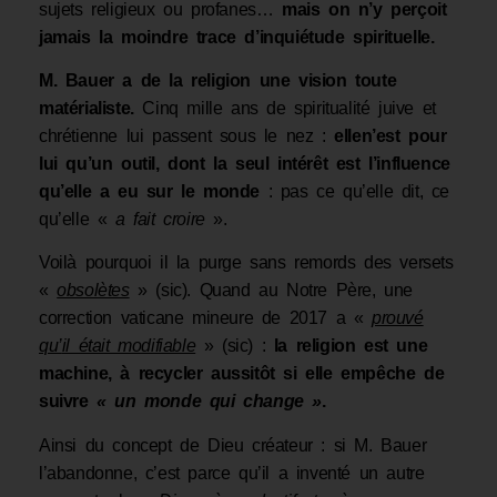
sujets religieux ou profanes…
mais on n
’
y
perçoit
jamais la moindre trace d’inquiétude spirituelle.
M. Bauer a de la religion une vision toute
matérialiste
.
Cinq mille ans de spiritualité juive et
chrétienne lui passent sous le nez :
e
lle
n’est pour
lui qu’un outil, dont la seul intérêt est l’influence
qu’elle a eu sur le monde
: pas ce qu’elle dit, ce
qu’elle «
a fait croire
».
Voilà pourquoi il la purge sans remords des versets
«
obsolètes
» (sic). Quand au Notre Père, une
correction vaticane mineure de 2017 a «
prouvé
qu’
il
était modifiable
» (sic) :
la religion
est
une
machine,
à recycler
aussitôt
si elle empêche de
suivre
« un monde qui change »
.
Ainsi du concept de Dieu créateur : si M. Bauer
l’abandonne, c’est parce qu’il a inventé un autre