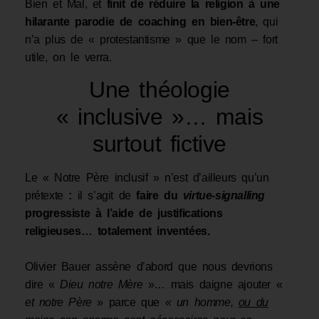
Bien et Mal, et
finit de réduire la religion à une
hilarante parodie de coaching en bien-être
, qui
n’a plus de « protestantisme » que le nom – fort
utile, on le verra.
Une théologie
« inclusive »… mais
surtout fictive
Le « Notre Père inclusif » n’est d’ailleurs qu’un
prétexte
:
il s’agit de
faire du
virtue-signalling
progressiste à l’aide de justifications
religieuses… totalement inventées.
Olivier Bauer assène d’abord que nous devrions
dire «
Dieu notre Mère
»… mais daigne ajouter «
et notre Père
» parce que
« un homme,
ou du