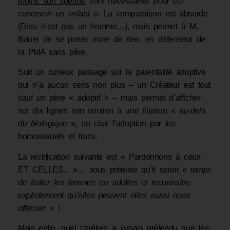
moins son sperme
sont nécessaires pour co-
concevoir un enfant »
. La comparaison est absurde
(Dieu n’est pas un homme…), mais permet à M.
Bauer de se poser, mine de rien, en défenseur de
la PMA sans père.
Suit un curieux passage sur la parentalité adoptive
qui n’a aucun sens non plus – un Créateur est tout
sauf un père « adoptif
» – mais permet d’afficher
sur dix lignes son soutien à une filiation «
au-delà
du biologique
», en clair l’adoption par les
homosexuels et trans.
La rectification suivante est « Pardonnons à ceux
ET CELLES.
..
»… sous prétexte qu’il serait
« temps
de traiter les femmes en adultes et reconnaître
explicitement qu’elles peuvent elles aussi nous
offenser »
!
Mais enfin, quel chrétien a jamais prétendu que les