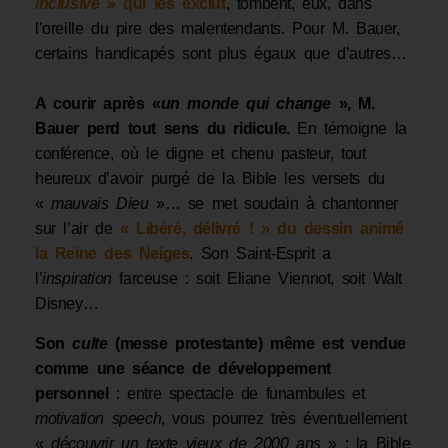
inclusive
» qui les exclut
, tombent, eux, dans
l’oreille du pire des malentendants. Pour M. Bauer,
certains handicapés sont plus égaux que d’autres…
A courir après «
un monde qui change
», M.
Bauer perd tout sens du ridicule.
En témoigne la
conférence, où le digne et chenu pasteur, tout
heureux d’avoir purgé de la Bible les versets du
«
mauvais Dieu
»… se met soudain à chantonner
sur l’air de
« Libéré, délivré ! » du dessin animé
la Reine des Neiges
. Son Saint-Esprit a
l’
inspiration
farceuse : soit Eliane Viennot, soit Walt
Disney…
Son
culte
(messe protestante) même est vendue
comme une séance de développement
personnel
: entre spectacle de funambules et
motivation speech
, vous pourrez très éventuellement
«
découvrir un texte vieux de 2000 ans
» : la Bible