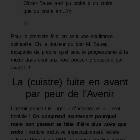
Olivier Bauer a-t-il pu croire à ou croire
que ou croire en…?»
id
Pour la première fois, on sent une souffrance
spirituelle. Oh la douleur du bon M. Bauer,
incapable de prédire quel sera le progressisme à la
mode dans cent ans pour pouvoir y souscrire par
avance !
La (cuistre) fuite en avant
par peur de l’Avenir
L’avenir pourrait le juger «
réactionnaire
» – mot
horrible !
On comprend maintenant pourquoi
notre bon pasteur se hâte d’être plus
woke
que
woke
:
écriture inclusive impeccablement léchée,
« Notre Père » pro-PMA, et
virtue-signalling
même