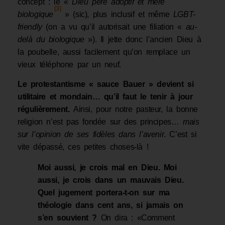
concept : le «
Dieu père adoptif et mère
[3]
biologique
» (sic), plus inclusif et même
LGBT-
friendly
(on a vu qu’il autorisait une filiation «
au-
delà du biologique
»). Il jette donc l’ancien Dieu à
la poubelle, aussi facilement qu’on remplace un
vieux téléphone par un neuf.
Le protestantisme « sauce Bauer » devient si
utilitaire et mondain… qu’il faut le tenir à jour
régulièrement.
Ainsi, pour notre pasteur, la bonne
religion n’est pas fondée sur des principes…
mais
sur l’opinion de ses fidèles dans l’avenir
. C’est si
vite dépassé, ces petites choses-là !
Moi aussi, je crois mal en Dieu. Moi
aussi, je crois dans un mauvais Dieu.
Quel jugement portera-t-on sur ma
théologie dans cent ans, si jamais on
s’en souvient ?
On dira : «Comment