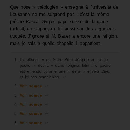
Que notre « théologien » enseigne à l’université de
Lausanne ne me surprend pas : c’est là même
prêche Pascal Gygax, pape suisse du langage
inclusif, en s’appuyant lui aussi sur des arguments
truqués. J’ignore si M. Bauer a encore une religion,
mais je sais à quelle chapelle il appartient.
L’« offense » du Notre Père désigne en fait le
péché, « debita » dans l’original latin : le péché
est entendu comme une « dette » envers Dieu,
et ici ses semblables.
↩︎
Voir source
↩︎
Voir source
↩︎
Voir source
↩︎
Voir source
↩︎
Voir source
↩︎