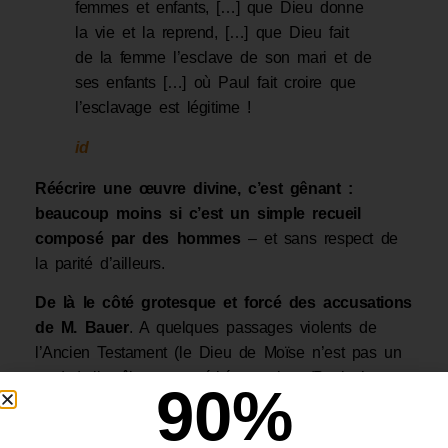
femmes et enfants, […] que Dieu donne
la vie et la reprend, […] que Dieu fait
de la femme l’esclave de son mari et de
ses enfants […] où Paul fait croire que
l’esclavage est légitime !
id
Réécrire une œuvre divine, c’est gênant :
beaucoup moins si
c’est un
simple
recueil
composé par des h
ommes
– et sans respect de
la parité d’ailleurs.
De là le côté grotesque et forcé des accusations
de M. Bauer
. A quelques passages violents de
l’Ancien Testament (le Dieu de Moïse n’est pas un
tendre), il mêle contre-vérités notoires (Paul n’a
90
%
jamais «
justifié l’esclavage
»), scènes symboliques
prises au pied de la lettre (le sacrifice d’Abraham)…