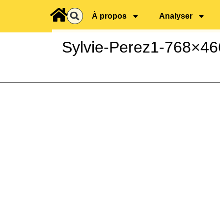
principal
À propos
Analyser
Sylvie-Perez1-768×46