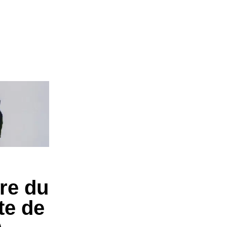
ire du
te de