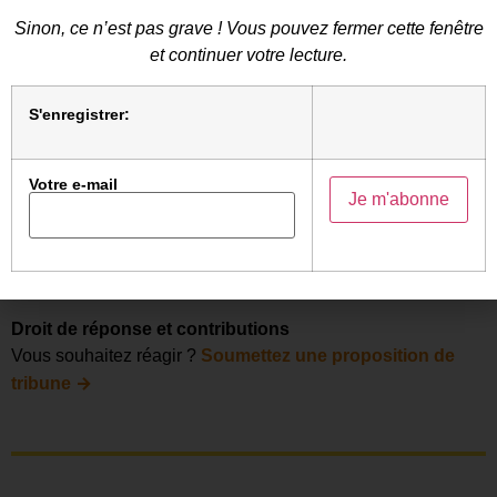
les revenus complémentaires de la publicité et de
Sinon, ce n’est pas grave ! Vous pouvez fermer cette fenêtre
l’abonnement.
et continuer votre lecture.
S'enregistrer:
« Ce post est un relevé d’information de notre veille
d’information »
Votre e-mail
Droit de réponse et contributions
Vous souhaitez réagir ?
Soumettez une proposition de
→
tribune