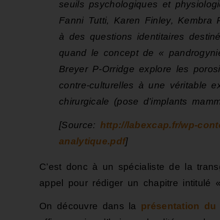
seuils psychologiques et physiolog
Fanni Tutti, Karen Finley, Kembra P
à des questions identitaires destin
quand le concept de « pandrogyni
Breyer P-Orridge explore les poros
contre-culturelles à une véritable 
chirurgicale (pose d’implants mamma
[Source:
http://labexcap.fr/wp-co
analytique.pdf
]
C’est donc à un spécialiste de la tran
appel pour rédiger un chapitre intitulé 
On découvre dans la
présentation du 