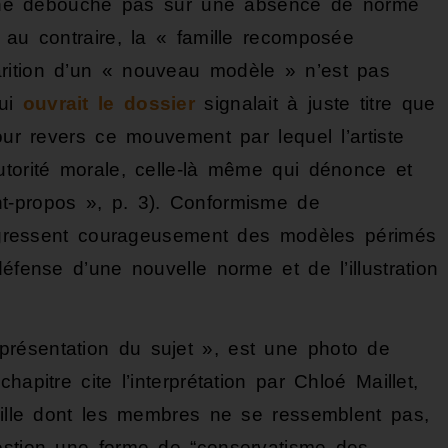
ela ne débouche pas sur une absence de norme
 au contraire, la « famille recomposée
rition d’un « nouveau modèle » n’est pas
qui
ouvrait le dossier
signalait à juste titre que
our revers ce mouvement par lequel l’artiste
utorité morale, celle-là même qui dénonce et
t-propos », p. 3). Conformisme de
ansgressent courageusement des modèles périmés
éfense d’une nouvelle norme et de l’illustration
résentation du sujet », est une photo de
apitre cite l’interprétation par Chloé Maillet,
amille dont les membres ne se ressemblent pas,
uestion une forme de “conservatisme des