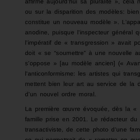
affirme aujourd’hui sa pluralité », c
ou sur la disparition des modèles: bien
constitue un nouveau modèle ». L’appa
anodine, puisque l’inspecteur général 
l’impératif de « transgression » avait p
doit « se “soumettre” à une nouvelle a
s’oppose » [au modèle ancien] (« Avan
l’anticonformisme: les artistes qui tr
mettent bien leur art au service de la d
d’un nouvel ordre moral.
La première œuvre évoquée, dès la « p
famille prise en 2001. Le rédacteur du ch
transactiviste, de cette photo d’une f
ce qui permettrait de « remettre en q