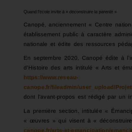
Quand l’école invite à « déconstruire la parenté »
Canopé, anciennement « Centre nation
établissement public à caractère admini
nationale et édite des ressources péda
En septembre 2020, Canopé édite à l’i
d’Histoire des arts intitulé « Arts et ém
https://www.reseau-
canope.fr/fileadmin/user_upload/Proj
dont l’avant-propos est rédigé par un i
La première section, intitulée « Émancip
« œuvres » qui visent à « déconstruir
canope.fr/arts-et-emancipation/emancip