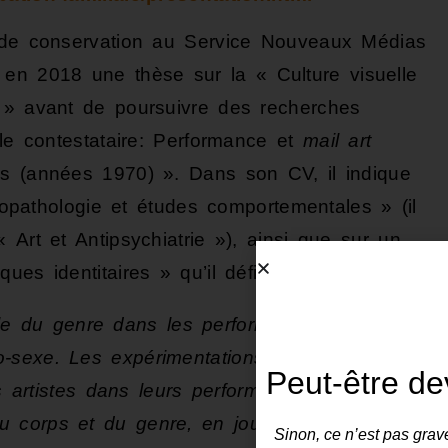
é de conservation au Service Nouveaux Médias
n 2018 une thèse sur la « Culture visuelle
) » avant de poursuivre des recherches
lle contestataire: Performance et
mail art
ns (années 1970) ». Dans son CV, il indique
chopathologie et études comportementales » (il
 Art et Antipsychiatrie »), ainsi que sur un
es identitaires » qu’il définit ainsi:
le du genre dans les performances
ro-sexe. Les expérimentations de
Peut-être de
artistes dans leurs performances
du corps et du genre, en jouant sur les
Sinon, ce n’est pas grave