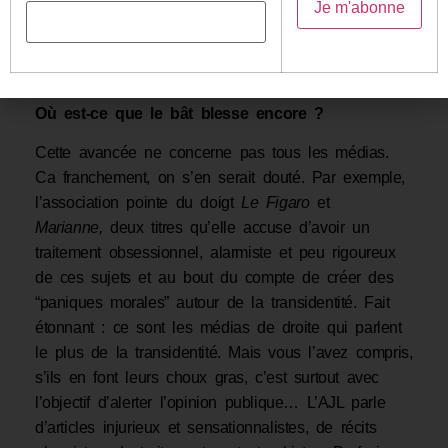
d’observation, 21 médias passés à la loupe, 434
articles recensés… Résultat : des progrès mais des
progrès fragiles et pas homogènes.
Où est-ce que le bât blesse encore ?
Cette avancée ne concerne pas tous les médias.
Ca franchement, on s’en serait douté. Par exemple,
l’association pointe du doigt
Le Figaro
et
Marianne,
deux titres qu’elle accuse d’avoir un
traitement obsessionnel, alarmiste et peu rigoureux
de ces sujets et au bout du compte de créer des
“paniques morales” autour de la transidentité. Fait
étonnant : ce sont les médias de droite qui parlent
le plus de la transidentité. Mais vous l’avez compris,
s’ils en font leurs choux gras, c’est surtout avec
l’objectif d’alerter l’opinion publique… L’AJL parle
d’articles injurieux et sensationnalistes, de récits