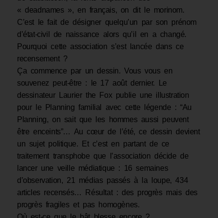
« deadnames », en français, on dit le morinom.
C’est le fait de désigner quelqu’un par son prénom
d’état-civil de naissance alors qu’il en a changé.
Pourquoi cette association s’est lancée dans ce
recensement ?
Ça commence par un dessin. Vous vous en
souvenez peut-être : le 17 août dernier. Le
dessinateur Laurier the Fox publie une illustration
pour le Planning familial avec cette légende : “Au
Planning, on sait que les hommes aussi peuvent
être enceints”… Au cœur de l’été, ce dessin devient
un sujet politique. Et c’est en partant de ce
traitement transphobe que l’association décide de
lancer une veille médiatique : 16 semaines
d’observation, 21 médias passés à la loupe, 434
articles recensés… Résultat : des progrès mais des
progrès fragiles et pas homogènes.
Où est-ce que le bât blesse encore ?