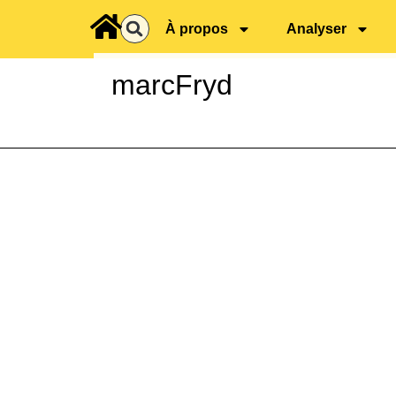
principal
À propos
Analyser
marcFryd