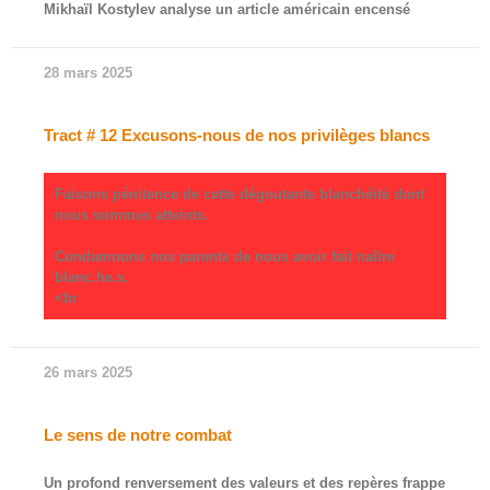
Mikhaïl Kostylev analyse un article américain encensé
28 mars 2025
Tract # 12 Excusons-nous de nos privilèges blancs
Faisons pénitence de cette dégoutante blanchéité dont
nous sommes atteints.
Condamnons nos parents de nous avoir fait naître
blanc.he.s.
<br
26 mars 2025
Le sens de notre combat
Un profond renversement des valeurs et des repères frappe