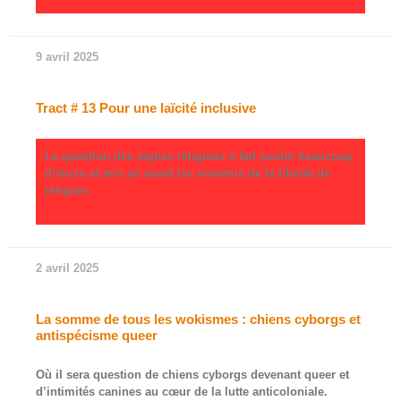
9 avril 2025
Tract # 13 Pour une laïcité inclusive
La question des signes religieux a fait couler beaucoup
d’encre et mis en avant les ennemis de la liberté de
religion.
2 avril 2025
La somme de tous les wokismes : chiens cyborgs et
antispécisme queer
Où il sera question de chiens cyborgs devenant queer et
d’intimités canines au cœur de la lutte anticoloniale.