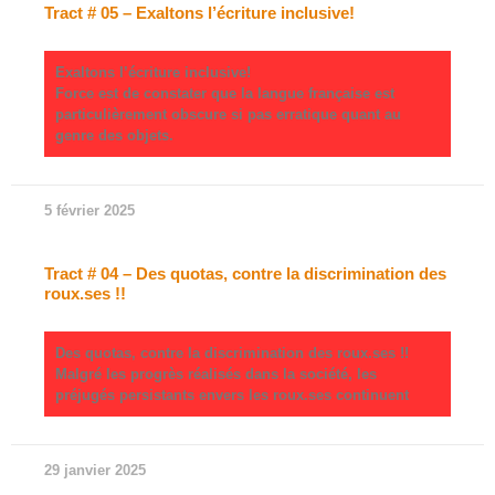
Tract # 05 – Exaltons l’écriture inclusive!
Exaltons l’écriture inclusive!
Force est de constater que la langue française est
particulièrement obscure si pas erratique quant au
genre des objets.
5 février 2025
Tract # 04 – Des quotas, contre la discrimination des
roux.ses !!
Des quotas, contre la discrimination des roux.ses !!
Malgré les progrès réalisés dans la société, les
préjugés persistants envers les roux.ses continuent
29 janvier 2025