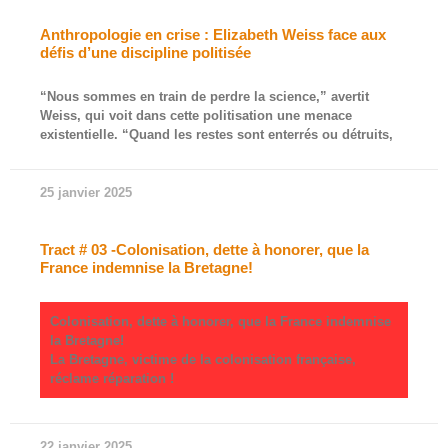
Anthropologie en crise : Elizabeth Weiss face aux
défis d’une discipline politisée
“Nous sommes en train de perdre la science,” avertit
Weiss, qui voit dans cette politisation une menace
existentielle. “Quand les restes sont enterrés ou détruits,
25 janvier 2025
Tract # 03 -Colonisation, dette à honorer, que la
France indemnise la Bretagne!
Colonisation, dette à honorer, que la France indemnise
la Bretagne!
La Bretagne, victime de la colonisation française,
réclame réparation !
22 janvier 2025