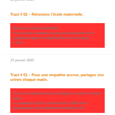
Tract # 02 – Rénovons l’école maternelle.
Rénovons l’école maternelle
Force est de constater qu’une part importante de la
population ignore la signification de l’acronyme
L G B
15 janvier 2025
Tract # 01 – Pour une empathie accrue, partagez vos
urines chaque matin.
Pour une empathie accrue, partagez vos urines chaque
matin
La pandémie Covid a montré tout l’intérêt de la
naturopathie, des traitements holistiques.<br