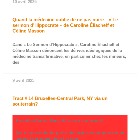
10 avril 2025
Quand la médecine oublie de ne pas nuire – « Le
sermon d’Hippocrate » de Caroline Éliacheff et
Céline Masson
Dans « Le Sermon d’Hippocrate », Caroline Éliacheff et
Céline Masson dénoncent les dérives idéologiques de la
médecine transaffirmative, en particulier chez les mineurs,
des
9 avril 2025
Tract # 14 Bruxelles-Central Park, NY via un
souterrain?
Bruxelles-Central Park, NY via un souterrain?
Qui n’a pas entendu parler des orgies sataniques qui se
seraient déroulées dans les sous