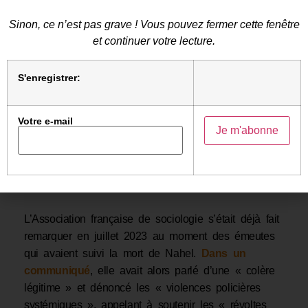
Sinon, ce n’est pas grave ! Vous pouvez fermer cette fenêtre
et continuer votre lecture.
S'enregistrer:
Votre e-mail
L’Association française de sociologie s’était déjà fait
remarquer en juillet 2023 au moment des émeutes
qui avaient suivi la mort de Nahel.
Dans un
communiqué
, elle avait alors parlé d’une « colère
légitime » et dénoncé les « violences policières
systémiques », appelant à soutenir les « révoltes