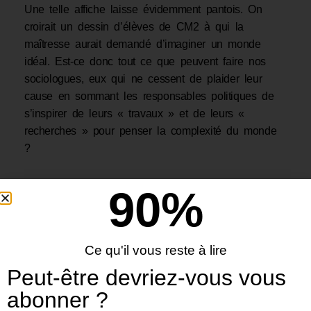
Une telle affiche laisse évidemment pantois. On
croirait un dessin d’élèves de CM2 à qui la
maîtresse aurait demandé d’imaginer un monde
idéal. Est-ce donc tout ce que peuvent faire nos
sociologues, eux qui ne cessent de plaider leur
cause en sommant les responsables politiques de
s’inspirer de leurs « travaux » et de leurs «
recherches » pour penser la complexité du monde
?
90
%
Ce qu'il vous reste à lire
Peut-être devriez-vous vous
abonner ?