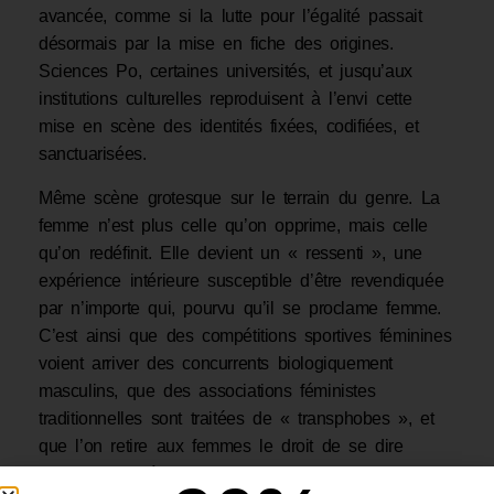
avancée, comme si la lutte pour l’égalité passait
désormais par la mise en fiche des origines.
Sciences Po, certaines universités, et jusqu’aux
institutions culturelles reproduisent à l’envi cette
mise en scène des identités fixées, codifiées, et
sanctuarisées.
Même scène grotesque sur le terrain du genre. La
femme n’est plus celle qu’on opprime, mais celle
qu’on redéfinit. Elle devient un « ressenti », une
expérience intérieure susceptible d’être revendiquée
par n’importe qui, pourvu qu’il se proclame femme.
C’est ainsi que des compétitions sportives féminines
voient arriver des concurrents biologiquement
masculins, que des associations féministes
traditionnelles sont traitées de « transphobes », et
que l’on retire aux femmes le droit de se dire
femmes, sauf à passer pour des oppresseuses.