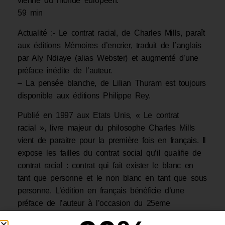
vienne du monde européen.
59 min
Actualité :- Le contrat racial, de Charles Mills, paraît
aux éditions Mémoires d’encrier, traduit de l’anglais
par Aly Ndiaye (alias Webster) et augmenté d’une
préface inédite de l’auteur.
– La pensée blanche, de Lilian Thuram est toujours
disponible aux éditions Philippe Rey.
Publié en 1997 aux Etats Unis, « Le contrat
racial », livre majeur du philosophe Charles Mills
vient de paraitre pour la première fois en français. Il
expose les failles du contrat social qu’il qualifie de
contrat racial : contrat qui fait exister le blanc en
tant que personne et le non blanc en tant que sous
personne. L’édition en français bénéficie d’une
préface de l’auteur à l’occasion du 25eme
anniversaire de la publication de cet essai qui est