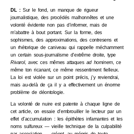
DL :
Sur le fond, un manque de rigueur
journalistique, des procédés malhonnêtes et une
volonté évidente non pas d’informer, mais de
m’abattre à bout portant. Sur la forme, des
sophismes, des approximations, des contresens et
un rhétorique de caniveau qui rappelle méchamment
un certain sous-journalisme d’extrême droite, type
Rivarol
, avec ces mêmes attaques
ad hominem
, ce
même ton ricanant, ce même ressentiment fielleux.
La loi est violée sur un point précis, j’y reviendrai,
mais au-delà de ça il y a effectivement un énorme
problème de déontologie.
La volonté de nuire est patente à chaque ligne de
cet article, on essaie d’embrouiller le lecteur par un
effet d’accumulation : les épithètes infamantes et les
noms sulfureux — vieille technique de la culpabilité
par association — créent, au mépris de toute