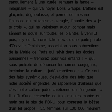
tranquillement à une curée, remuant la fange –
imaginaire – qui va noyer Boris Grappe. L’affaire est
glaçante, dégueulasse, et permet de mesurer
l’injustice du militantisme aveugle, l’inanité des « je
te crois », qui ne valorisent aucun combat mais
sèment le doute sur toutes les plaintes à venir.Et
puis, il y eut la sortie fake news d’une porte-parole
d’Osez le féminisme, association sous subventions
de la Mairie de Paris qui sévit dans les écoles
parisiennes – tremblez pour vos enfants ! – qui,
sous prétexte de dénoncer les crimes conjugaux,
incrimine la culture… judéo-chrétienne : « Ce sont
des faits systémiques, c’est-à-dire des faits que
notre société engendre. Je rappellerai d’ailleurs que
c’est notre culture judéo-chrétienne qui l’engendre. »
Il suffit d’une recherche de trois minutes montre en
main sur le site de l’ONU pour contester la bêtise
d’un tel propos : 3,5 femmes sur 100 000 meurent