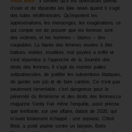
Read More
Il semble qu’il est dorénavant permis
d’user et de répandre les fake news quand il s’agit
des luttes néoféministes. Qu’importent les
approximations, les mensonges, les exagérations, ce
qui compte est de prouver que les femmes sont
des victimes, et les hommes – blancs – des
coupables. La litanie des femmes vouées à être
battues, violées, insultées, mal payées a enflé et
s’est répandue à l’approche de la Journée des
droits des femmes. Il s’agit de montrer pattes
antipatriarcales, de justifier les subventions étatiques,
de garder son job et de faire carrière. Ce n’est pas
seulement lamentable, c’est dangereux pour la
pérennité du féminisme et des droits des femmes.Le
magazine Vanity Fair mène l’enquête, aussi précise
que terrifiante, sur une affaire, datant de 2020, qui
m’avait totalement échappé : une soprano, Chloé
Briot, a porté plainte contre un baryton, Boris