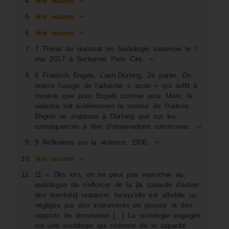
Voir source
↩︎
Voir source
↩︎
Voir source
↩︎
7 Thèse de doctorat en Sociologie soutenue le 7
mai 2017 à Sorbonne Paris Cité.
↩︎
8 Friedrich Engels, L’anti-Dürhing, 2e partie. On
notera l’usage de l’adverbe « aussi » qui suffit à
montrer que pour Engels comme pour Marx, la
violence est évidemment le moteur de l’histoire.
Engels ne s’oppose à Dürhing que sur les
conséquences à tirer d’observations communes.
↩︎
9 Réflexions sur la violence, 1908.
↩︎
Voir source
↩︎
11 « Dès lors, on ne peut pas reprocher au
sociologue de s’efforcer de la [la capacité d’action
des dominés] restaurer, lorsqu’elle est affaiblie ou
négligée par des instruments de pouvoir et des
rapports de domination […] La sociologie engagée
est une sociologie qui redonne de la capacité