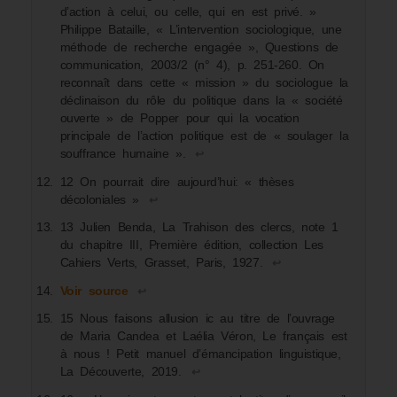
d’action à celui, ou celle, qui en est privé. »
Philippe Bataille, « L’intervention sociologique, une
méthode de recherche engagée », Questions de
communication, 2003/2 (n° 4), p. 251-260. On
reconnaît dans cette « mission » du sociologue la
déclinaison du rôle du politique dans la « société
ouverte » de Popper pour qui la vocation
principale de l’action politique est de « soulager la
souffrance humaine ».
↩︎
12 On pourrait dire aujourd’hui: « thèses
décoloniales »
↩︎
13 Julien Benda, La Trahison des clercs, note 1
du chapitre III, Première édition, collection Les
Cahiers Verts, Grasset, Paris, 1927.
↩︎
Voir source
↩︎
15 Nous faisons allusion ic au titre de l’ouvrage
de Maria Candea et Laélia Véron, Le français est
à nous ! Petit manuel d’émancipation linguistique,
La Découverte, 2019.
↩︎