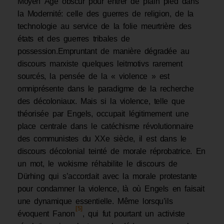
Moyen Âge obscur pour entrer de plain pied dans
la Modernité: celle des guerres de religion, de la
technologie au service de la folie meurtrière des
états et des guerres tribales de
possession.Empruntant de manière dégradée au
discours marxiste quelques leitmotivs rarement
sourcés, la pensée de la « violence » est
omniprésente dans le paradigme de la recherche
des décoloniaux. Mais si la violence, telle que
théorisée par Engels, occupait légitimement une
place centrale dans le catéchisme révolutionnaire
des communistes du XXe siècle, il est dans le
discours décolonial teinté de morale réprobatrice. En
un mot, le wokisme réhabilite le discours de
Dürhing qui s’accordait avec la morale protestante
pour condamner la violence, là où Engels en faisait
une dynamique essentielle. Même lorsqu’ils
[5]
évoquent Fanon
, qui fut pourtant un activiste