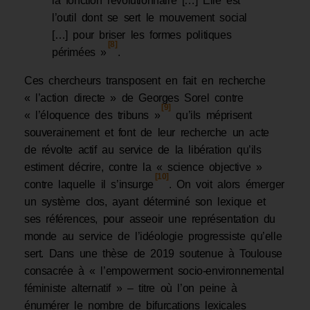
la fonction révolutionnaire […] Elle est
l’outil dont se sert le mouvement social
[…] pour briser les formes politiques
[8]
périmées »
.
Ces chercheurs transposent en fait en recherche
« l’action directe » de Georges Sorel contre
[9]
« l’éloquence des tribuns »
qu’ils méprisent
souverainement et font de leur recherche un acte
de révolte actif au service de la libération qu’ils
estiment décrire, contre la « science objective »
[10]
contre laquelle il s’insurge
. On voit alors émerger
un système clos, ayant déterminé son lexique et
ses références, pour asseoir une représentation du
monde au service de l’idéologie progressiste qu’elle
sert. Dans une thèse de 2019 soutenue à Toulouse
consacrée à « l’empowerment socio-environnemental
féministe alternatif » – titre où l’on peine à
énumérer le nombre de bifurcations lexicales