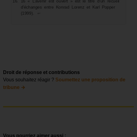
16 « L’avenir est ouvert » est le titre d’un recueil
d’échanges entre Konrad Lorenz et Karl Popper
(1999).
↩︎
Droit de réponse et contributions
Vous souhaitez réagir ?
Soumettez une proposition de
→
tribune
Vous pourriez aimer aussi :