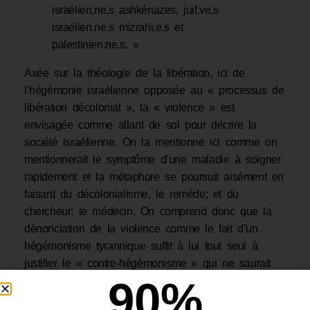
israélien.ne.s ashkénazes, juif.ve.s
israélien.ne.s mizrahi.e.s et
palestinien.ne.s. »
Axée sur la théologie de la libération, ici de
l’hégémonie israélienne opposée au « processus de
libération décolonial », la « violence » est
envisagée comme allant de soi pour décrire la
société israélienne. On la mentionne ici comme on
mentionnerait le symptôme d’une maladie à soigner
rapidement et la métaphore se poursuit aisément en
faisant du décolonialisme, le remède; et du
chercheur: le médecin. On comprend donc que la
dénonciation de la violence comme le fait d’un
hégémonisme tyrannique suffit à lui tout seul à
justifier le « contre-hégémonisme » qui ne saurait
90
%
être antisémite en l’espèce puisqu’il est auto-déclaré
légitime. Et cette thèse illustre bien le rapport que