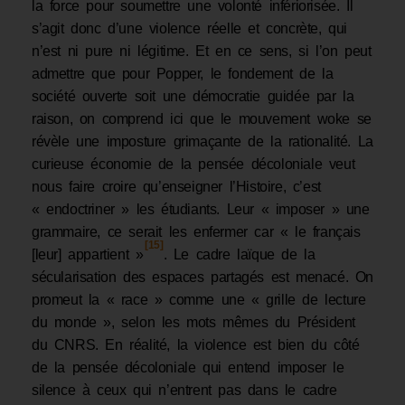
la force pour soumettre une volonté infériorisée. Il
s’agit donc d’une violence réelle et concrète, qui
n’est ni pure ni légitime. Et en ce sens, si l’on peut
admettre que pour Popper, le fondement de la
société ouverte soit une démocratie guidée par la
raison, on comprend ici que le mouvement woke se
révèle une imposture grimaçante de la rationalité. La
curieuse économie de la pensée décoloniale veut
nous faire croire qu’enseigner l’Histoire, c’est
« endoctriner » les étudiants. Leur « imposer » une
grammaire, ce serait les enfermer car « le français
[15]
[leur] appartient »
. Le cadre laïque de la
sécularisation des espaces partagés est menacé. On
promeut la « race » comme une « grille de lecture
du monde », selon les mots mêmes du Président
du CNRS. En réalité, la violence est bien du côté
de la pensée décoloniale qui entend imposer le
silence à ceux qui n’entrent pas dans le cadre