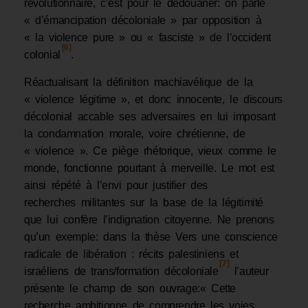
révolutionnaire, c’est pour le dédouaner: on parle
« d’émancipation décoloniale » par opposition à
« la violence pure » ou « fasciste » de l’occident
[6]
colonial
.
Réactualisant la définition machiavélique de la
« violence légitime », et donc innocente, le discours
décolonial accable ses adversaires en lui imposant
la condamnation morale, voire chrétienne, de
« violence ». Ce piège rhétorique, vieux comme le
monde, fonctionne pourtant à merveille. Le mot est
ainsi répété à l’envi pour justifier des
recherches militantes sur la base de la légitimité
que lui confère l’indignation citoyenne. Ne prenons
qu’un exemple: dans la thèse Vers une conscience
radicale de libération : récits palestiniens et
[7]
israéliens de trans/formation décoloniale
l’auteur
présente le champ de son ouvrage:« Cette
recherche ambitionne de comprendre les voies