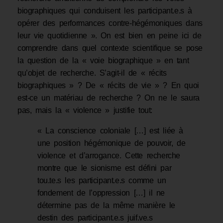
biographiques qui conduisent les participant.e.s à
opérer des performances contre-hégémoniques dans
leur vie quotidienne ». On est bien en peine ici de
comprendre dans quel contexte scientifique se pose
la question de la « voie biographique » en tant
qu’objet de recherche. S’agit-il de « récits
biographiques » ? De « récits de vie » ? En quoi
est-ce un matériau de recherche ? On ne le saura
pas, mais la « violence » justifie tout:
« La conscience coloniale […] est liée à
une position hégémonique de pouvoir, de
violence et d’arrogance. Cette recherche
montre que le sionisme est défini par
tou.te.s les participant.e.s comme un
fondement de l’oppression […] il ne
détermine pas de la même manière le
destin des participant.e.s juif.ve.s