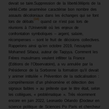
devait se taire.Suppression de la liberté.Mépris de la
vérité.Cette anamnèse caractérise bon nombre des
assauts décoloniaux dans les échanges qui se font
[14]
lors de débats
quand ce n’est pas lors de
réunions à l’Université où les enjeux de
confrontation symboliques – argent, salaire,
récompenses – sont le fruit de décisions collectives.
Rappelons ainsi qu’en octobre 2019, l’essayiste
Mohamed Sifaoui, auteur de Taqiyya. Comment les
Frères musulmans veulent infiltrer la France
(Editions de l’Observatoire), a vu annulée par la
Présidence de la Sorbonne la formation qu’il devait
y animer intitulée « Prévention de la radicalisation :
compréhension d’un phénomène et détection des
signaux faibles » au prétexte que le titre était, selon
les collègues, « problématique ». Très récemment
encore en juin 2022, Leonardo Orlando (Docteur en
science politique de Sciences Po Paris et chercheur