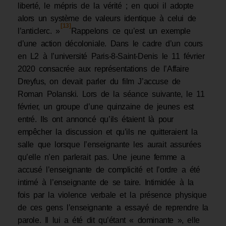
liberté, le mépris de la vérité ; en quoi il adopte
alors un système de valeurs identique à celui de
[13]
l’anticlerc. »
Rappelons ce qu’est un exemple
d’une action décoloniale. Dans le cadre d’un cours
en L2 à l’université Paris-8-Saint-Denis le 11 février
2020 consacrée aux représentations de l’Affaire
Dreyfus, on devait parler du film J’accuse de
Roman Polanski. Lors de la séance suivante, le 11
février, un groupe d’une quinzaine de jeunes est
entré. Ils ont annoncé qu’ils étaient là pour
empêcher la discussion et qu’ils ne quitteraient la
salle que lorsque l’enseignante les aurait assurées
qu’elle n’en parlerait pas. Une jeune femme a
accusé l’enseignante de complicité et l’ordre a été
intimé à l’enseignante de se taire. Intimidée à la
fois par la violence verbale et la présence physique
de ces gens l’enseignante a essayé de reprendre la
parole. Il lui a été dit qu’étant « dominante », elle