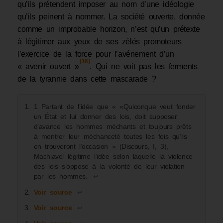
qu’ils prétendent imposer au nom d’une idéologie
qu’ils peinent à nommer. La société ouverte, donnée
comme un improbable horizon, n’est qu’un prétexte
à légitimer aux yeux de ses zélés promoteurs
l’exercice de la force pour l’avénement d’un
[16]
« avenir ouvert »
. Qui ne voit pas les ferments
de la tyrannie dans cette mascarade ?
1 Partant de l’idée que « «Quiconque veut fonder
un État et lui donner des lois, doit supposer
d’avance les hommes méchants et toujours prêts
à montrer leur méchanceté toutes les fois qu’ils
en trouveront l’occasion » (Discours, I, 3),
Machiavel légitime l’idée selon laquelle la violence
des lois s’oppose à la volonté de leur violation
par les hommes.
↩︎
Voir source
↩︎
Voir source
↩︎