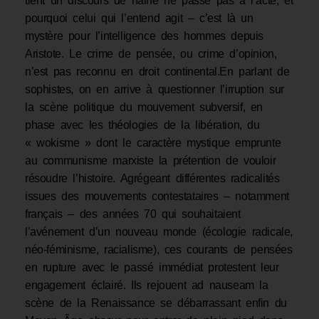
tient un discours de haine ne passe pas à l’acte; et
pourquoi celui qui l’entend agit – c’est là un
mystère pour l’intelligence des hommes depuis
Aristote. Le crime de pensée, ou crime d’opinion,
n’est pas reconnu en droit continental.En parlant de
sophistes, on en arrive à questionner l’irruption sur
la scène politique du mouvement subversif, en
phase avec les théologies de la libération, du
« wokisme » dont le caractère mystique emprunte
au communisme marxiste la prétention de vouloir
résoudre l’histoire. Agrégeant différentes radicalités
issues des mouvements contestataires – notamment
français – des années 70 qui souhaitaient
l’avénement d’un nouveau monde (écologie radicale,
néo-féminisme, racialisme), ces courants de pensées
en rupture avec le passé immédiat protestent leur
engagement éclairé. Ils rejouent ad nauseam la
scène de la Renaissance se débarrassant enfin du