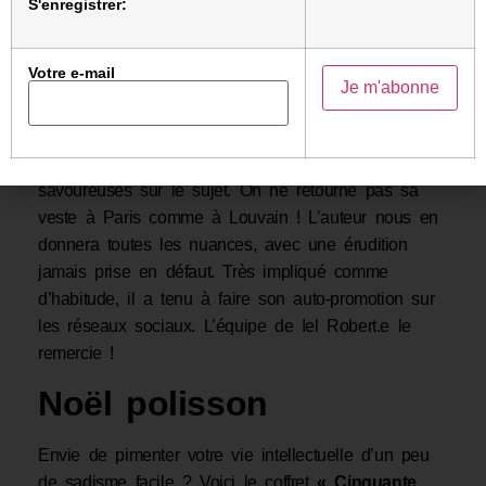
S'enregistrer:
Comment dit-on « sale vendu » à Liège ?
« changer de camp » à Neufchâtel ? Et
Votre e-mail
« arriviste » à la Sorbonne ? M. Avancement vous
expliquera tout. Depuis un an, le célèbre
lexicographe de nos régions parcourt les universités
françaises, à la recherche des expressions les plus
savoureuses sur le sujet. On ne retourne pas sa
veste à Paris comme à Louvain ! L’auteur nous en
donnera toutes les nuances, avec une érudition
jamais prise en défaut. Très impliqué comme
d’habitude, il a tenu à faire son auto-promotion sur
les réseaux sociaux. L’équipe de Iel Robert.e le
remercie !
Noël polisson
Envie de pimenter votre vie intellectuelle d’un peu
de sadisme facile ? Voici le coffret
« Cinquante