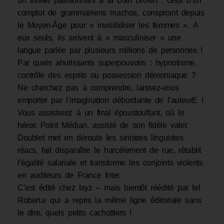
un thriller passionnant à la Dan Brown : celui d’un
complot de grammairiens machos, conspirant depuis
le Moyen-Âge pour « invisibiliser les femmes ». A
eux seuls, ils arrivent à « masculiniser » une
langue parlée par plusieurs millions de personnes !
Par quels ahurissants superpouvoirs : hypnotisme,
contrôle des esprits ou possession démoniaque ?
Ne cherchez pas à comprendre, laissez-vous
emporter par l’imagination débordante de l’auteurE !
Vous assisterez à un final époustouflant, où le
héros Point Médian, assisté de son fidèle valet
Doublet met en déroute les sinistres linguistes
réacs, fait disparaître le harcèlement de rue, rétablit
l’égalité salariale et transforme les conjoints violents
en auditeurs de France Inter.
C’est édité chez Ixyz – mais bientôt réédité par Iel
Robert.e qui a repris la même ligne éditoriale sans
le dire, quels petits cachottiers !