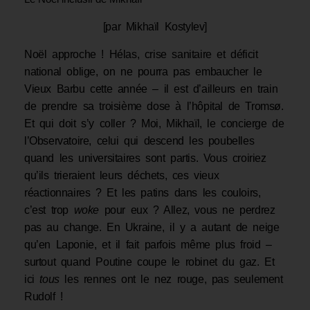
[par Mikhaïl Kostylev]
Noël approche ! Hélas, crise sanitaire et déficit
national oblige, on ne pourra pas embaucher le
Vieux Barbu cette année – il est d’ailleurs en train
de prendre sa troisième dose à l’hôpital de Tromsø.
Et qui doit s’y coller ? Moi, Mikhaïl, le concierge de
l’Observatoire, celui qui descend les poubelles
quand les universitaires sont partis. Vous croiriez
qu’ils trieraient leurs déchets, ces vieux
réactionnaires ? Et les patins dans les couloirs,
c’est trop
woke
pour eux ? Allez, vous ne perdrez
pas au change. En Ukraine, il y a autant de neige
qu’en Laponie, et il fait parfois même plus froid –
surtout quand Poutine coupe le robinet du gaz. Et
ici
tous
les rennes ont le nez rouge, pas seulement
Rudolf !