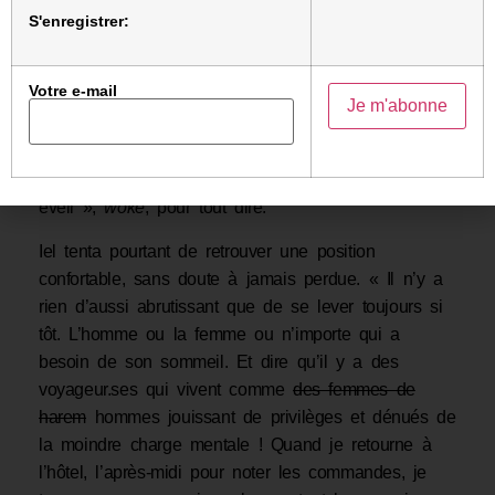
S'enregistrer:
Iel avait beau essayer de se jeter violemment sur le
ventre, iel revenait toujours sur le dos avec un petit
Votre e-mail
mouvement ondulatoire de ces globes qui
obstruaient désormais son regard d’un horizon
nouveau. Peut-être était-iel enfin parvenu à ce stade
de conscience si ardemment désirée : iel était « en
éveil »,
woke
, pour tout dire.
Iel tenta pourtant de retrouver une position
confortable, sans doute à jamais perdue. « Il n’y a
rien d’aussi abrutissant que de se lever toujours si
tôt. L’homme ou la femme ou n’importe qui a
besoin de son sommeil. Et dire qu’il y a des
voyageur.ses qui vivent comme
des femmes de
harem
hommes jouissant de privilèges et dénués de
la moindre charge mentale ! Quand je retourne à
l’hôtel, l’après-midi pour noter les commandes, je