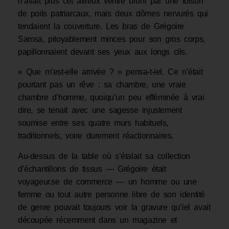
n’avait plus cet affreux ventre bruni par une toison
de poils patriarcaux, mais deux dômes nervurés qui
tendaient la couverture. Les bras de Grégoire
Samsa, pitoyablement minces pour son gros corps,
papillonnaient devant ses yeux aux longs cils.
« Que m’est-elle arrivée ? » pensa-t-iel. Ce n’était
pourtant pas un rêve : sa chambre, une vraie
chambre d’homme, quoiqu’un peu efféminée à vrai
dire, se tenait avec une sagesse injustement
soumise entre ses quatre murs habituels,
traditionnels, voire durement réactionnaires.
Au-dessus de la table où s’étalait sa collection
d’échantillons de tissus — Grégoire était
voyageur.se de commerce — un homme ou une
femme ou tout autre personne libre de son identité
de genre pouvait toujours voir la gravure qu’iel avait
découpée récemment dans un magazine et