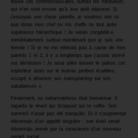
trouve ces commerciaux.ales, surtout les messieurs,
qui n’en sont encore qu’à leur petit déjeuner. Si
j’essayais une chose pareille, je voudrais voir ce
que dirais mon chef ou ma cheffe ou tout autre
supérieur.e hiérarchique ! Je serais congédié.e
immédiatement, surtout maintenant que je suis une
femme ! Si je ne me retenais pas à cause de mes
parents 1 et 2, il y a longtemps que j’aurais donné
ma démission ! Je serai allée trouver le patron, cet
exploiteur assis sur le bureau jambes écartées,
occupé à déverser son
mansplaining
sur ses
subaltern.es ».
Finalement, sa métamorphose était bienvenue. Il
regarda le réveil qui tictaquait sur le coffre. Son
sommeil n’avait pas été tranquille. Et il s’augmentait
désormais d’un appétit singulier : son éveil serait
désormais animé par la conscience d’un nouveau
regard social.