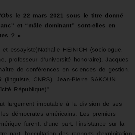
’Obs
le 22 mars 2021 sous le titre donné
lanc” et “mâle dominant” sont-elles en
stes ? »
t essayiste)Nathalie HEINICH (sociologue,
, professeur d’université honoraire), Jacques
aître de conférences en sciences de gestion,
ER (linguiste, CNRS), Jean-Pierre SAKOUN
ïcité République)
t largement imputable à la division de ses
 les démocrates américains. Les premiers
rique furent, d’une part, l’insistance sur la
e part, l’occultation des rapports d’exploitation