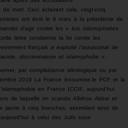
icière après des accusations
de mort. Ceci éclairant cela, vingt-cinq
amistes ont écrit le 8 mars à la présidente de
mander d’agir contre les
« lois islamophobes
cette lettre condamne la loi contre les
ernement français a exploité l’assassinat de
iste, discriminatoire et islamophobe »
.
berner, par complaisance idéologique ou par
vembre 2019 La France Insoumise,le PCF et la
 l’islamophobie en France (CCIF, aujourd’hui
ours de laquelle on scanda
Allahou Akbar
et
ile jaune à cinq branches, assimilant ainsi de
aujourd’hui à celui des Juifs sous