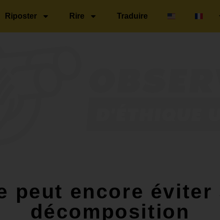
Riposter
Rire
Traduire
 peut encore éviter
décomposition