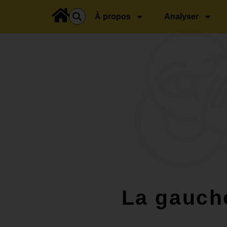
principal
À propos
Analyser
La gauche