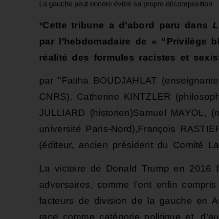
La gauche peut encore éviter sa propre décomposition
*
Cette tribune a d’abord paru dans
L
par l’hebdomadaire de « “Privilège b
réalité des formules racistes et sexi
par
Fatiha BOUDJAHLAT (enseignante e
CNRS), Catherine KINTZLER (philosophe
JULLIARD (historien)Samuel MAYOL, (m
université Paris-Nord),François RASTI
(éditeur, ancien président du Comité La
La victoire de Donald Trump en 2016 fu
adversaires, comme l’ont enfin compris
facteurs de division de la gauche en Amé
race comme catégorie politique et, d’autr