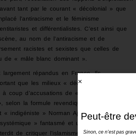
avant tant par le courant « décolonial » que
mplacé l’antiracisme et le féminisme
titaristes et différentialistes. C’est ainsi que
scène, au nom de l’antiracisme et de
rsement racistes et sexistes que celles de
ou de « mâle blanc dominant ».
t largement répandus en France. Ils
ortant que les milieux « décoloniaux »
ns, à coup d’accusations de « racisme d’État »,
»
, selon la formule revendiquée par le
t « indigéniste » Norman Ajari. Comme eux,
Peut-être de
 systémique » fantasmé et une
Sinon, ce n’est pas grave
rdit de critiquer l’islamisme, notamment après