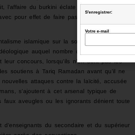
, l’affaire du burkini éclate à Nice deux
S'enregistrer:
, avec pour effet de faire passer le massacre à
Votre e-mail
talisme islamique sur la société française se
f idéologique auquel nombre de militants de
 leur concours, lorsqu’ils n’en sont pas les
ar des soutiens à Tariq Ramadan avant qu’il ne
nouvelles attaques contre la laïcité, accusée
mans, s’ajoutent à cet arsenal typique de
s faux aveugles ou les ignorants dénient toute
t d’enseignants du secondaire et du supérieur