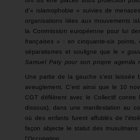
ont dû être placés sous protection pol
d’« islamophobie » suivies de menaces 
organisations liées aux mouvements isl
la Commission européenne pour lui de
françaises »
: en cinquante-six points, 
séparatismes et souligne que le
« gouv
Samuel Paty pour son propre agenda rac
Une partie de la gauche s’est laissée 
aveuglement. C’est ainsi que le 10 no
CGT défilèrent avec le Collectif contre
dissous), dans une manifestation au c
où des enfants furent affublés de l’éto
façon abjecte le statut des musulmans 
l’Occupation.