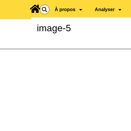
principal
À propos
Analyser
image-5