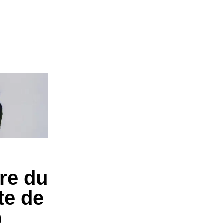
ire du
te de
)