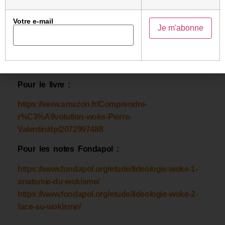
d’une note en deux volumes pour la Fondation pour
l’Innovation Politique (Fondapol). Il vient de publier
Votre e-mail
Comprendre la Révolution Woke chez Gallimard
dans la collection Le Débat, qui vise à établir une
généalogie intellectuelle plus profonde du
mouvement woke.
Pour le livre :
https://www.amazon.fr/Comprendre-
r%C3%A9volution-woke-Pierre-
Valentin/dp/2072997488
Pour les notes Fondapol :
https://www.fondapol.org/etude/lideologie-woke-1-
anatomie-du-wokisme/
https://www.fondapol.org/etude/lideologie-woke-2-
face-au-wokisme/