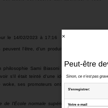
our le 14/02/2023 à 17:16
peuvent l’être, d’un produit caricatural de son
Peut-être de
 philosophie Sami Biasoni a mis à l’épreuve
voir s’il était teinté d’une idéologie. Si on ne
Sinon, ce n’est pas grave
e woke, ses promoteurs ont a minima créé la
S'enregistrer:
e de l’École normale supérieure, professeur
Votre e-mail