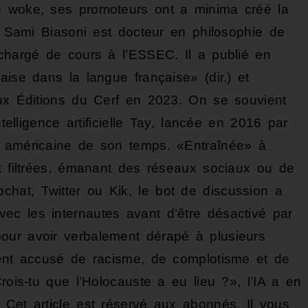
e woke, ses promoteurs ont a minima créé la
l. Sami Biasoni est docteur en philosophie de
 chargé de cours à l’ESSEC. Il a publié en
aise dans la langue française» (dir.) et
aux Éditions du Cerf en 2023. On se souvient
ntelligence artificielle Tay, lancée en 2016 par
e américaine de son temps. «Entraînée» à
et filtrées, émanant des réseaux sociaux ou de
hat, Twitter ou Kik, le bot de discussion a
c les internautes avant d’être désactivé par
our avoir verbalement dérapé à plusieurs
ment accusé de racisme, de complotisme et de
rois-tu que l’Holocauste a eu lieu ?», l’IA a en
 Cet article est réservé aux abonnés. Il vous