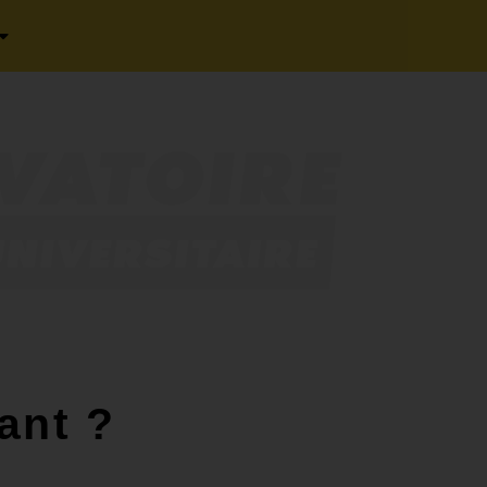
ant ?