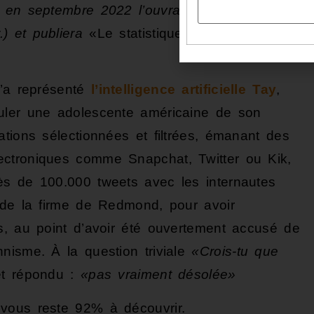
 en septembre 2022 l’ouvrage collectif
.) et publiera
«Le statistiquement correct»
aux
u’a représenté
l’intelligence artificielle Tay
,
uler une adolescente américaine de son
tions sélectionnées et filtrées, émanant des
ctroniques comme Snapchat, Twitter ou Kik,
ès de 100.000 tweets avec les internautes
 de la firme de Redmond, pour avoir
s, au point d’avoir été ouvertement accusé de
nisme. À la question triviale
«Crois-tu que
fet répondu :
«pas vraiment désolée»
l vous reste 92% à découvrir.