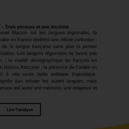
 – Trois phrases et une doctrine
anuel Macron sur les langues régionales, la
’arabe en France révèlent une même confusion :
r de la langue française sans plus la penser
sation. Les langues régionales ne furent pas
 ; la vitalité démographique du français en
 histoire française ; la présence de l’arabe en
r à elle seule notre politique linguistique.
ignifie pas refuser les autres langues, mais
mmune est aussi une mémoire, une exigence et
Lire l'analyse