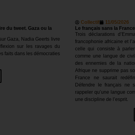
Collectif
11/05/2026
ire du tweet. Gaza ou la
Le français sans la France
Trois déclarations d’Emm
sur Gaza, Nadia Geerts livre
francophonie africaine et l
flexion sur les ravages du
celle qui consiste à parle
es faits dans les démocraties
comme une langue de civili
des ennemies de la nation
Afrique ne supprime pas son
France ne saurait redéfini
Défendre le français ne s
rappeler qu’une langue co
une discipline de l’esprit.