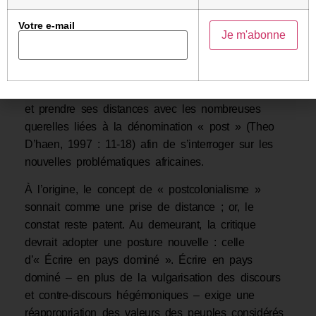
crises liées au néocolonialisme, poussent à la
réflexion sur le mode de fonctionnement de la
Votre e-mail
société postcoloniale africaine. Face à ce qui
ressemble à un échec des indépendances et
s’appuyant sur la pensée foucaldienne, la critique
africaine postcoloniale devrait orienter la recherche
et prendre ses distances avec les nombreuses
querelles liées à la dénomination « post » (Theo
D’haen, 1997 : 11-18) afin de s’interroger sur les
nouvelles problématiques africaines.
À l’origine, le concept de « postcolonialisme »
sonnait comme une prise de distance ; or, le
constat reste patent. Au demeurant, la critique
devrait adopter une posture nouvelle : celle
d’« Écrire en pays dominé ». Écrire en pays
dominé – en plus de la vulgarisation des discours
et contre-discours hégémoniques – exige une
réappropriation des valeurs des peuples considérés