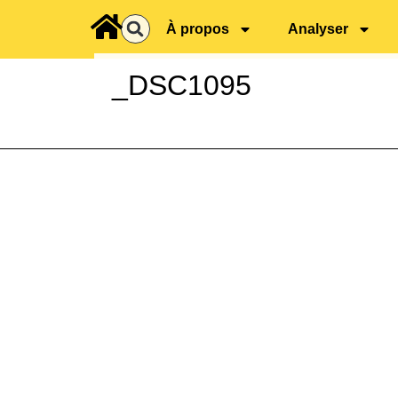
principal
À propos
Analyser
_DSC1095