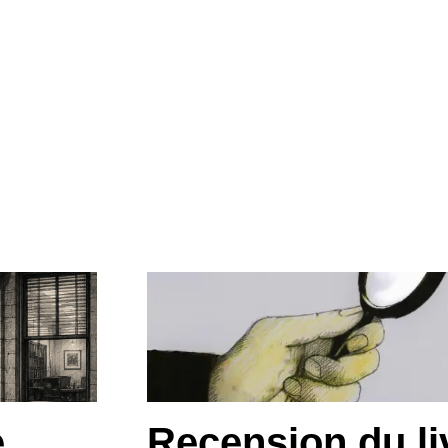
e
Recension du li