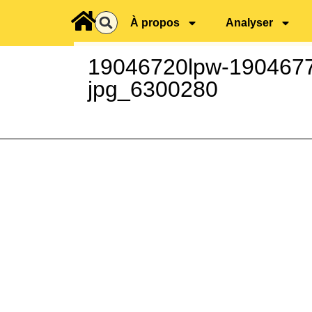
principal
À propos
Analyser
19046720lpw-19046772
jpg_6300280