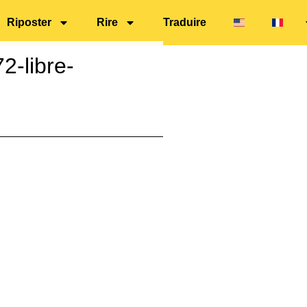
Riposter
Rire
Traduire
-libre-