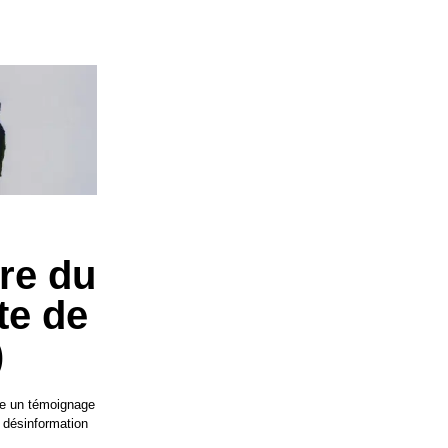
ire du
te de
)
vre un témoignage
a désinformation