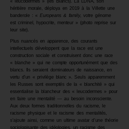
« leucodermes » (les Blancs). La LDNA, son
héritière morale, déploya en 2019 à la Villette une
banderole : «
Europeans & family
, votre génome
est criminel, hypocrite, menteur » (photo reprise sur
leur site).
Plus nuancés en apparence, des courants
intellectuels développent que la race est une
construction sociale et construisent donc une race
« blanche » qui ne compte opportunément que des
blancs. Ils seraient dominateurs de naissance, en
vertu d’un « privilège blanc ». Seuls apparemment
les Russes sont exemptés de la « blanchité » qui
essentialise la blancheur des « leucodermes » pour
en faire une mentalité — au besoin inconsciente.
Aux deux formes traditionnelles du racisme, le
racisme physique et le racisme des mentalités,
s’ajoute ainsi, comme un ultime avatar d’une théorie
sociologisante des idéologies, un racisme des