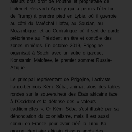
ailleurs bras droit de Poutine et propriétaire de
l’Internet Research Agency qui a permis l’élection
de Trump) à prendre pied en Lybie, où il guerroie
au côté du Maréchal Haftar, au Soudan, au
Mozambique, et au Centrafrique où il sert de garde
prétorienne au Président en titre et contrôle des
zones minières. En octobre 2019, Prigogine
organisait à Sotchi avec un autre oligarque,
Konstantin Malofeev, le premier sommet Russie-
Afrique.
Le principal représentant de Prigojine, l’activiste
franco-béninois Kémi Séba, animait alors des tables
rondes sur la souveraineté des États africains face
à l’Occident et la défense des « valeurs
traditionnelles ». Or Kémi Séba s’est illustré par sa
dénonciation du colonialisme, mais il est aussi
connu en France pour avoir créé la Tribu Ka,
groupe identitaire africain dissous après des