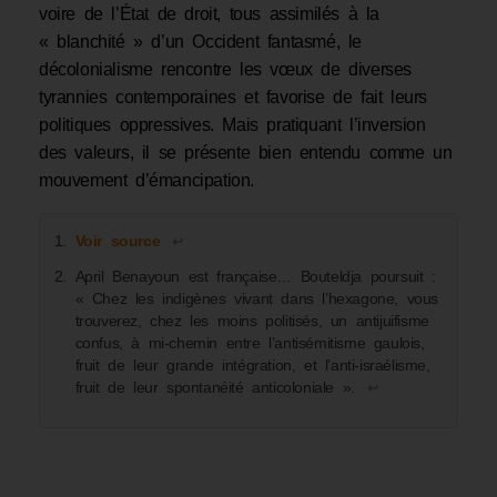
voire de l’État de droit, tous assimilés à la
« blanchité » d’un Occident fantasmé, le
décolonialisme rencontre les vœux de diverses
tyrannies contemporaines et favorise de fait leurs
politiques oppressives. Mais pratiquant l’inversion
des valeurs, il se présente bien entendu comme un
mouvement d’émancipation.
Voir source
↩︎
April Benayoun est française… Bouteldja poursuit :
« Chez les indigènes vivant dans l’hexagone, vous
trouverez, chez les moins politisés, un antijuifisme
confus, à mi-chemin entre l’antisémitisme gaulois,
fruit de leur grande intégration, et l’anti-israélisme,
fruit de leur spontanéité anticoloniale ».
↩︎