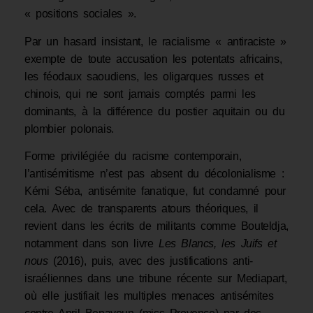
« positions sociales ».
Par un hasard insistant, le racialisme « antiraciste »
exempte de toute accusation les potentats africains,
les féodaux saoudiens, les oligarques russes et
chinois, qui ne sont jamais comptés parmi les
dominants, à la différence du postier aquitain ou du
plombier polonais.
Forme privilégiée du racisme contemporain,
l’antisémitisme n’est pas absent du décolonialisme :
Kémi Séba, antisémite fanatique, fut condamné pour
cela. Avec de transparents atours théoriques, il
revient dans les écrits de militants comme Bouteldja,
notamment dans son livre
Les Blancs, les Juifs et
nous
(2016), puis, avec des justifications anti-
israéliennes dans une tribune récente sur Mediapart,
où elle justifiait les multiples menaces antisémites