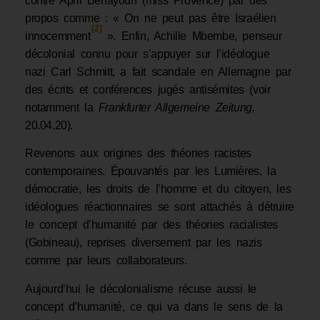
contre April Benayoun (miss Provence) par des
propos comme : « On ne peut pas être Israélien
[2]
innocemment
». Enfin, Achille Mbembe, penseur
décolonial connu pour s’appuyer sur l’idéologue
nazi Carl Schmitt, a fait scandale en Allemagne par
des écrits et conférences jugés antisémites (voir
notamment la
Frankfurter Allgemeine Zeitung,
20.04.20).
Revenons aux origines des théories racistes
contemporaines. Épouvantés par les Lumières, la
démocratie, les droits de l’homme et du citoyen, les
idéologues réactionnaires se sont attachés à détruire
le concept d’humanité par des théories racialistes
(Gobineau), reprises diversement par les nazis
comme par leurs collaborateurs.
Aujourd’hui le décolonialisme récuse aussi le
concept d’humanité, ce qui va dans le sens de la