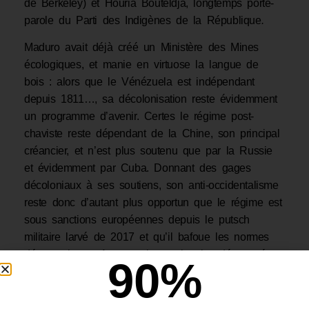
de Berkeley) et Houria Bouteldja, longtemps porte-
parole du Parti des Indigènes de la République
.
Maduro avait déjà créé un Ministère des Mines
écologiques, et manie en virtuose la langue de
bois : alors que le Vénézuela est indépendant
depuis 1811…, sa décolonisation reste évidemment
un programme d’avenir. Certes le régime post-
chaviste reste dépendant de la Chine, son principal
créancier, et n’est plus soutenu que par la Russie
et évidemment par Cuba. Donnant des gages
décoloniaux à ses soutiens, son anti-occidentalisme
reste donc d’autant plus opportun que le régime est
sous sanctions européennes depuis le putsch
militaire larvé de 2017 et qu’il bafoue les normes
démocratiques. Amnesty international a décompté
90
%
« 8.500 exécutions extrajudiciaires » entre 2015 et
2017. Dans une étude sans complaisance, intitulée
« La pensée décoloniale est-elle soluble dans l’État