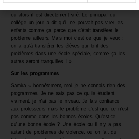
chose d’irrespectueux il est tout de suite sanctionné
ou alors il est directement viré. Le principal du
collège un jour a dit qu’il ne pouvait pas virer les
enfants comme ça parce que c’était transférer le
problème ailleurs. Mais moi c’est ce que je veux :
on a qu’à transférer les élèves qui font des
problèmes dans une école spéciale, comme ça les
autres seront tranquilles ! »
Sur les programmes
Samira « honnêtement, moi je ne connais rien des
programmes. Je ne sais pas ce qu’ils étudient
vraiment, je n’ai pas le niveau. Je fais confiance
aux professeurs mais le problème c’est que ce n’est
pas comme dans les bonnes écoles. Qu’est-ce
qu’une bonne école ? Une école ou il n’y a pas
autant de problèmes de violence, ou on fait du