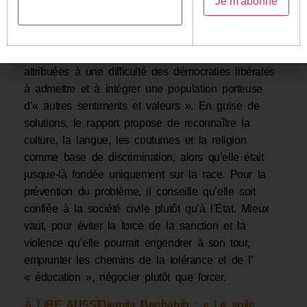
britannique Runnymede Trust, est le premier rapport
sur l’islamophobie jamais publié et reste un modèle
pour ceux qui suivront. À l’origine de ce rapport, les
tensions autour de l’affaire
Rushdie
. Elles sont
attribuées à une difficulté des démocraties libérales
à admettre et à intégrer une population porteuse
d’« autres sentiments et valeurs ». En guise de
solutions, le rapport propose de reconnaître la
culture, la langue, les coutumes et la religion
comme base de discrimination, alors qu’elle était
jusque-là fondée uniquement sur la race. Pour la
prévention du problème, il conseille qu’elle soit
confiée à la société civile plutôt qu’à l’État. Mieux
vaut, pour éviter la force de la sanction et la
violence qu’elle pourrait engendrer à son tour,
emprunter les chemins de la tolérance et de l’
« éducation », négocier plutôt que forcer.
À LIRE AUSSI
Djemila Benhabib : « Le voile