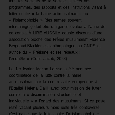
tous les secteurs de la société. L’intérêt des
programmes, des rapports et des institutions visant à
lutter contre « la haine antimusulman » ou
« l’islamophobie » (des termes souvent
interchangés) doit être d’urgence évalué à l’aune de
ce constat.À LIRE AUSSILe double discours d’une
association proche des Frères musulmans* Florence
Bergeaud-Blackler est anthropologue au CNRS et
autrice du « Frérisme et ses réseaux :
l’enquête » (Odile Jacob, 2023)
L
e 1er février, Marion Lalisse a été nommée
coordinatrice de la lutte contre la haine
antimusulman par la commissaire européenne à
l’Égalité Helena Dalli, avec pour mission de lutter
contre la « discrimination structurelle et
individuelle » à l’égard des musulmans. Si ce poste
resté vacant plusieurs mois reste très controversé,
c’est parce que la lutte contre l’« islamophobie »