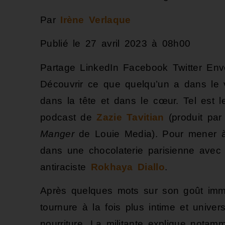
Par
Irène Verlaque
Publié le 27 avril 2023 à 08h00
Partage
LinkedIn
Facebook
Twitter
Env
D
écouvrir ce que quelqu’un a dans le v
dans la tête et dans le cœur. Tel est 
podcast de
Zazie Tavitian
(produit par
Manger
de Louie Media). Pour mener à b
dans une chocolaterie parisienne avec so
antiraciste
Rokhaya Diallo
.
Après quelques mots sur son goût immo
tournure à la fois plus intime et univer
nourriture. La militante explique notamm