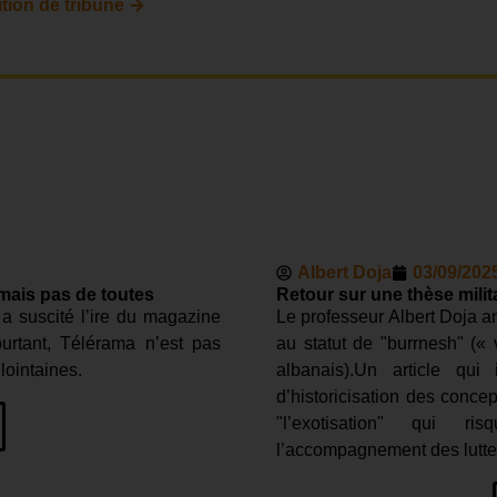
→
tion de tribune
Albert Doja
03/09/202
ais pas de toutes
Retour sur une thèse milit
 a suscité l’ire du magazine
Le professeur Albert Doja a
ourtant, Télérama n’est pas
au statut de "burrnesh" («
 lointaines.
albanais).Un article qui 
d’historicisation des concep
"l’exotisation" qui r
l’accompagnement des luttes