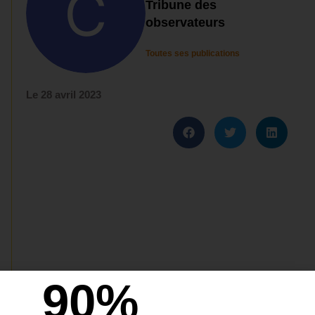
Tribune des
observateurs
Toutes ses publications
Le
28 avril 2023
90
%