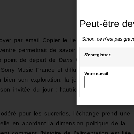
Peut-être de
Sinon, ce n’est pas grave
oyer par email
Copier le lien
entre permettrait de savoir aussi ce qu’il a
S'enregistrer:
le point de départ de
Dans le ventre,
le
 Sony Music France et diffusé dans le fil
Votre e-mail
ien son exploration, la journaliste s’attable
n invitée du jour : l’autrice féministe et
déré pour les sucreries, l’échange prend une
selle en abordant la dimension politique de la
ent comment l’histoire de l’alimentation est liée