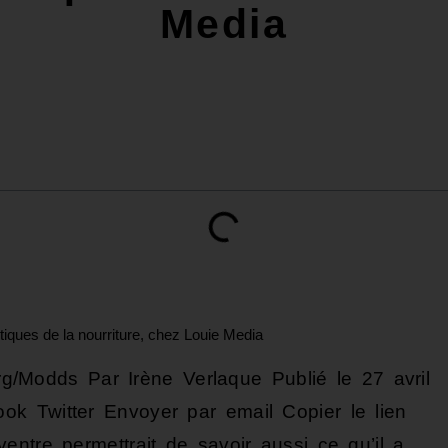
Media
tiques de la nourriture, chez Louie Media
Modds Par Irène Verlaque Publié le 27 avril
k Twitter Envoyer par email Copier le lien
ntre permettrait de savoir aussi ce qu’il a