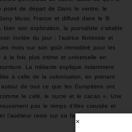
e point de départ de Dans le ventre, le
Sony Music France et diffusé dans le fil
ien son exploration, la journaliste s’attable
n invitée du jour : l’autrice féministe et
lques mots sur son goût immodéré pour les
 à la fois plus intime et universelle en
ourriture. La militante explique notamment
 liée à celle de la colonisation, en prenant
ré autour de tout ce que les Européens ont
 comme le café, le sucre et le cacao ». Une
ureusement pas le temps d’être creusée et
, et l’auditeur reste sur sa faim. Dommage.