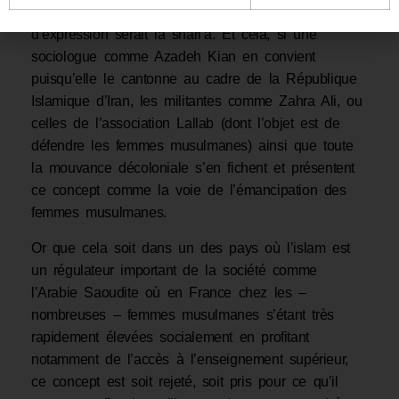
que dans une société dont le seul cadre
d’expression serait la shari’a. Et cela, si une
sociologue comme Azadeh Kian en convient
puisqu’elle le cantonne au cadre de la République
Islamique d’Iran, les militantes comme Zahra Ali, ou
celles de l’association Lallab (dont l’objet est de
défendre les femmes musulmanes) ainsi que toute
la mouvance décoloniale s’en fichent et présentent
ce concept comme la voie de l’émancipation des
femmes musulmanes.
Or que cela soit dans un des pays où l’islam est
un régulateur important de la société comme
l’Arabie Saoudite où en France chez les –
nombreuses – femmes musulmanes s’étant très
rapidement élevées socialement en profitant
notamment de l’accès à l’enseignement supérieur,
ce concept est soit rejeté, soit pris pour ce qu’il