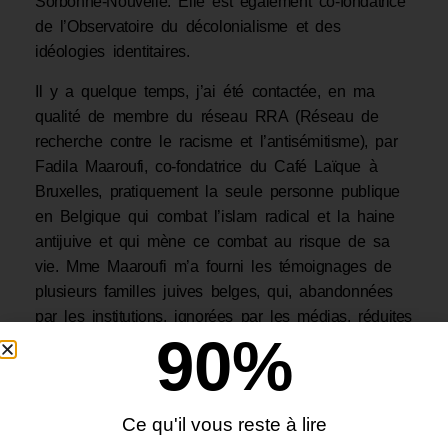
Il y a quelque temps, j’ai été contactée, en ma
qualité de membre du réseau RRA (Réseau de
recherche contre le racisme et l’antisémitisme), par
Fadila Maaroufi, co-fondatrice du Café Laïque à
Bruxelles, pratiquement la seule personne publique
en Belgique qui combat l’islam radical et la haine
antijuive et qui mène ce combat au risque de sa
vie. Mme Maaroufi m’a fourni les témoignages de
plusieurs familles juives belges, qui, abandonnées
par les institutions, ignorées par les médias, réduites
90
%
au silence par le consensus politique, se sont
tournées vers elle pour trouver du réconfort mais
aussi un refuge au sein de son établissement,
d’ores et déjà visé par les intégristes de tout bord.
Ce qu'il vous reste à lire
Cela serait cocasse si ce n’était pas tragique.