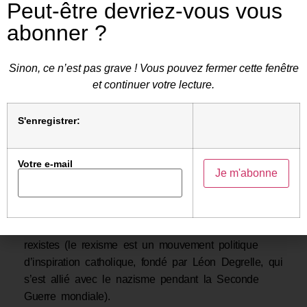
Peut-être devriez-vous vous
J’ai eu l’occasion de recueillir directement les
abonner ?
témoignages de ces familles. Leurs récits, étayés
par les documents officiels des institutions qui les
Sinon, ce n’est pas grave ! Vous pouvez fermer cette fenêtre
abandonnent ouvertement, ne présagent rien
et continuer votre lecture.
d’optimiste pour l’avenir des juifs en Belgique, mais
aussi pour le sort d’agnostiques, d’athées et autres
S'enregistrer:
laïcs qui n’osent plus ouvrir la bouche de peur de
perdre leur travail, de rester sans revenus et de
faire objet de campagnes de dénigrement sur les
Votre e-mail
réseaux sociaux de la part d’islamistes et de leurs
alliés d’extrême gauche. Force est d’ajouter que les
juifs demeurent toujours la cible de l’extrême droite
belge qui semble n’avoir rien renié de ses traditions
rexistes (le rexisme est un mouvement politique
d’inspiration catholique, fondé par Léon Degrelle, qui
s’est allié avec le nazisme pendant la Seconde
Guerre mondiale).