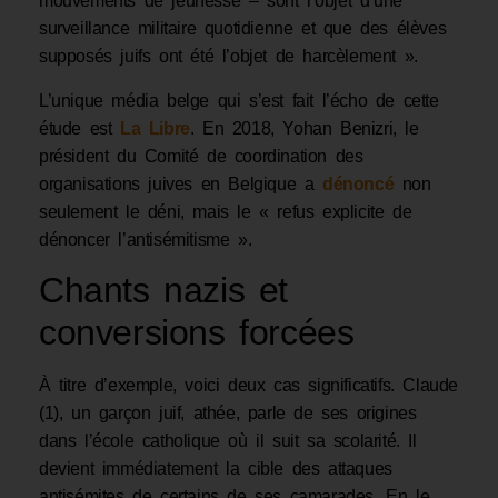
mouvements de jeunesse – sont l’objet d’une
surveillance militaire quotidienne et que des élèves
supposés juifs ont été l’objet de harcèlement ».
L’unique média belge qui s’est fait l’écho de cette
étude est
La Libre
. En 2018, Yohan Benizri, le
président du Comité de coordination des
organisations juives en Belgique a
dénoncé
non
seulement le déni, mais le « refus explicite de
dénoncer l’antisémitisme ».
Chants nazis et
conversions forcées
À titre d’exemple, voici deux cas significatifs. Claude
(1), un garçon juif, athée, parle de ses origines
dans l’école catholique où il suit sa scolarité. Il
devient immédiatement la cible des attaques
antisémites de certains de ses camarades. En le